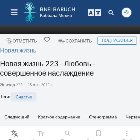
BNEI BARUCH
Каббала Медиа
ПОДПИСАТЬСЯ
ОТМЕТИТЬ
СОХРАНИТЬ
Новая жизнь
Новая жизнь 223 - Любовь -
совершенное наслаждение
Эпизод 223
|
15 авг. 2013 г.
Теги
:
Счастье
Следующий
Краткое содержание
Стенограмма
Черте
Translate
text_fields
search
bookmark
more_vert