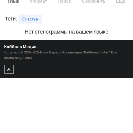
Язык
Формат
Поиск
Сохранить
Ещё
Теги
:
Счастье
Нет стенограммы на вашем языке
Каббала Медиа
Copyright © 2003-2026
Бней Барух – Ассоциация "Каббала Ла-Ам", Все
права защищены