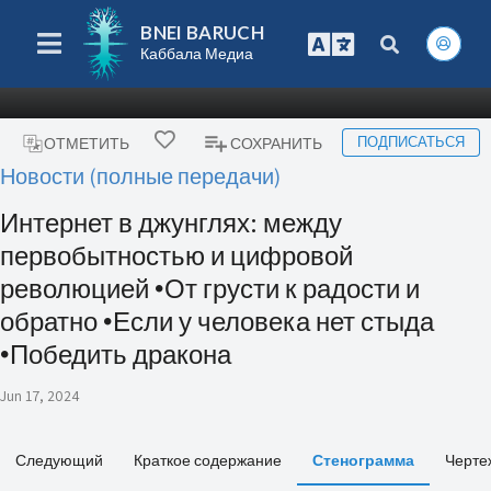
BNEI BARUCH
Каббала Медиа
ПОДПИСАТЬСЯ
ОТМЕТИТЬ
СОХРАНИТЬ
Новости (полные передачи)
Интернет в джунглях: между
первобытностью и цифровой
революцией 🞄От грусти к радости и
обратно 🞄Если у человека нет стыда
🞄Победить дракона
Jun 17, 2024
Следующий
Краткое содержание
Стенограмма
Черте