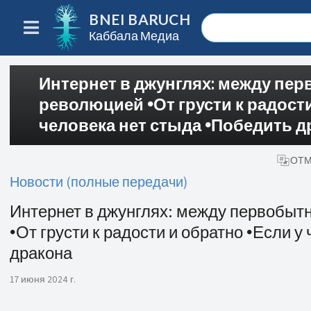
BNEI BARUCH
Каббала Медиа
Интернет в джунглях: между пе
революцией 🞄От грусти к радости
человека нет стыда 🞄Победить 
ОТМ
Новости (полные передачи)
Интернет в джунглях: между первобыт
🞄От грусти к радости и обратно 🞄Если 
дракона
17 июня 2024 г.