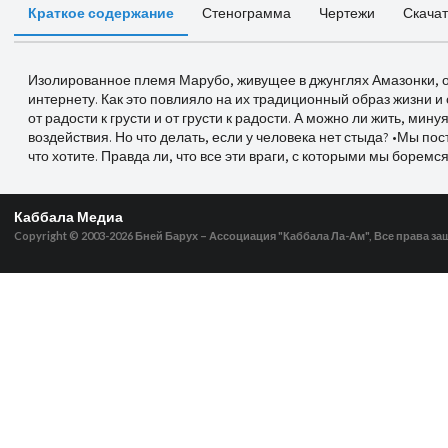
Краткое содержание
Стенограмма
Чертежи
Скачат
Изолированное племя Марубо, живущее в джунглях Амазонки, о
интернету. Как это повлияло на их традиционный образ жизни 
от радости к грусти и от грусти к радости. А можно ли жить, мин
воздействия. Но что делать, если у человека нет стыда? •Мы посто
что хотите. Правда ли, что все эти враги, с которыми мы боремс
Каббала Медиа
Copyright © 2003-2026
Бней Барух – Ассоциация "Каббала Ла-Ам", Все права з