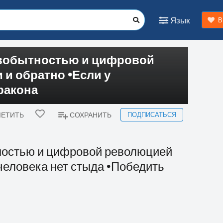
Язык
В
рвобытностью и цифровой
 и обратно 🞄Если у
дракона
ПОДПИСАТЬСЯ
ЕТИТЬ
СОХРАНИТЬ
ностью и цифровой революцией
у человека нет стыда 🞄Победить