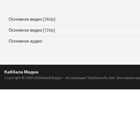
Основное видео [360p]
Основное видео [720p]
Основное аудио
Каббала Медиа
Copyright © 2003-2026
Бней Барух – Ассоциация "Каббала Ла-Ам", Все права з