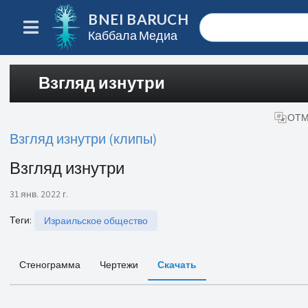
BNEI BARUCH
Каббала Медиа
Взгляд изнутри
ОТМ
Взгляд изнутри (клипы)
Взгляд изнутри
31 янв. 2022 г.
Теги
:
Израильское общество
Стенограмма
Чертежи
Скачать