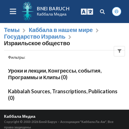
BNEI BARUCH
Каббала Медиа
Темы
Каббала в нашем мире
Государство Израиль
Израильское общество
Фильтры
:
Уроки и лекции, Конгрессы, события,
Программы и Клипы (0)
Kabbalah Sources, Transcriptions, Publications
(0)
Каббала Медиа
Copyright © 2003-2026
Бней Барух – Ассоциация "Каббала Ла-Ам", Все
права защищены