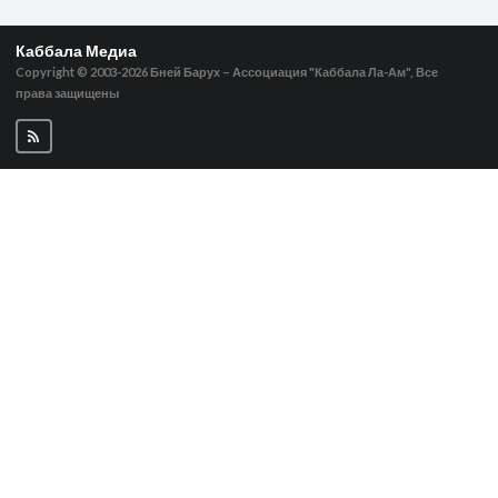
Каббала Медиа
Copyright © 2003-2026
Бней Барух – Ассоциация "Каббала Ла-Ам", Все
права защищены