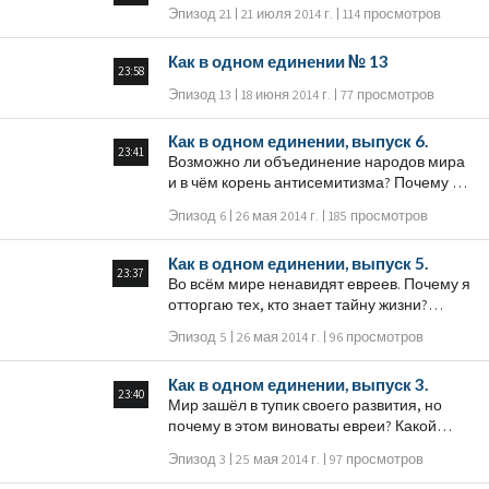
Эпизод 21
21 июля 2014 г.
114 просмотров
Как в одном единении № 13
23:58
Эпизод 13
18 июня 2014 г.
77 просмотров
Как в одном единении, выпуск 6.
23:41
Возможно ли объединение народов мира
и в чём корень антисемитизма? Почему в
Cеверной Корее, в Малайзии и Индонезии
Эпизод 6
26 мая 2014 г.
185 просмотров
правительства поощряют отрицательное
отношение к евреям? Как справиться с
Как в одном единении, выпуск 5.
этой ненавистью - может быть, начать
23:37
Во всём мире ненавидят евреев. Почему я
выполнять заповедь "Возлюби ближнего,
отторгаю тех, кто знает тайну жизни?
как самого себя"?
Можем ли мы достичь состояния гармонии
Эпизод 5
26 мая 2014 г.
96 просмотров
и равновесия в мире?
Как в одном единении, выпуск 3.
23:40
Мир зашёл в тупик своего развития, но
почему в этом виноваты евреи? Какой
ключ к связи с Высшим миром у них есть?
Эпизод 3
25 мая 2014 г.
97 просмотров
Можно ли жить по принципу "Возлюби
ближнего, как самого себя"?