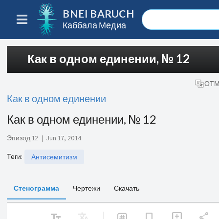
BNEI BARUCH
Каббала Медиа
Как в одном единении, № 12
ОТМ
Как в одном единении
Как в одном единении, № 12
Эпизод 12
|
Jun 17, 2014
Теги
:
Антисемитизм
Стенограмма
Чертежи
Скачать
text_fields
Translate
share
bookmark
add_comment