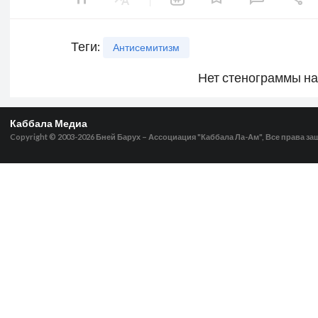
Теги
:
Антисемитизм
Нет стенограммы н
Каббала Медиа
Copyright © 2003-2026
Бней Барух – Ассоциация "Каббала Ла-Ам", Все права з