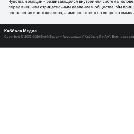
Чувства и эмоции – развивающаяся внутренняя система челове
перед внешним отрицательным давлением общества. Мы пришли
наполнения иного качества, а именно ответа на вопрос о смысл
Каббала Медиа
Copyright © 2003-2026
Бней Барух – Ассоциация "Каббала Ла-Ам", Все права з