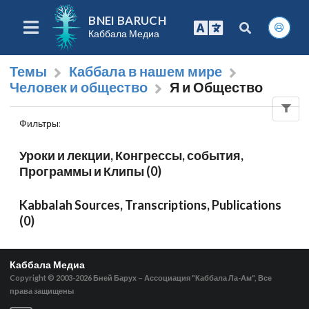
BNEI BARUCH
Каббала Медиа
Темы
Каббала в нашем мире
Человек и общество
Я и Общество
Фильтры
:
Уроки и лекции, Конгрессы, события,
Программы и Клипы (0)
Kabbalah Sources, Transcriptions, Publications
(0)
Каббала Медиа
Copyright © 2003-2026
Бней Барух – Ассоциация "Каббала Ла-Ам", Все
права защищены