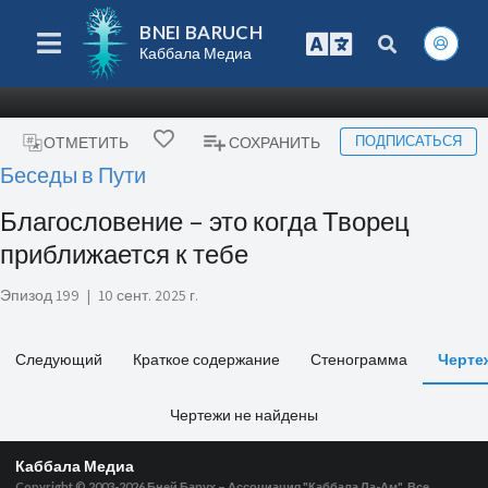
BNEI BARUCH
Каббала Медиа
ПОДПИСАТЬСЯ
ОТМЕТИТЬ
СОХРАНИТЬ
Беседы в Пути
Благословение – это когда Творец
приближается к тебе
Эпизод 199
|
10 сент. 2025 г.
Следующий
Краткое содержание
Стенограмма
Черте
Чертежи не найдены
Каббала Медиа
Copyright © 2003-2026
Бней Барух – Ассоциация "Каббала Ла-Ам", Все