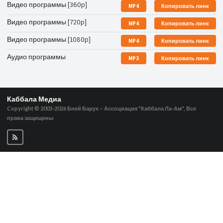
Видео программы [360p]
MP4
Копировать линк
Видео программы [720p]
MP4
Копировать линк
Видео программы [1080p]
MP4
Копировать линк
Аудио программы
MP3
Копировать линк
Каббала Медиа
Copyright © 2003-2026
Бней Барух – Ассоциация "Каббала Ла-Ам", Все
права защищены