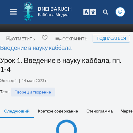
BNEI BARUCH
Каббала Медиа
ПОДПИСАТЬСЯ
ОТМЕТИТЬ
СОХРАНИТЬ
Введение в науку каббала
Урок 1. Введение в науку каббала, пп.
1-4
Эпизод 1
|
14 мая 2023 г.
Теги
:
Творец и творение
Следующий
Краткое содержание
Стенограмма
Черте