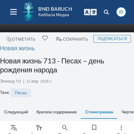
BNEI BARUCH
Каббала Медиа
ПОДПИСАТЬСЯ
ОТМЕТИТЬ
СОХРАНИТЬ
Новая жизнь
Новая жизнь 713 - Песах – день
рождения народа
Эпизод 713
|
12 апр. 2016 г.
Теги
:
Песах
Следующий
Краткое содержание
Стенограмма
Черте
Translate
text_fields
search
bookmark
more_vert