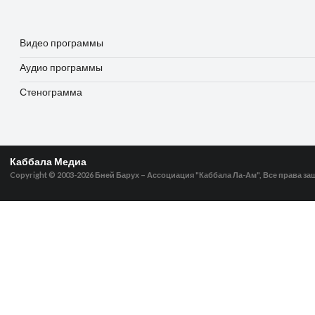
Видео программы
Аудио программы
Стенограмма
Каббала Медиа
Copyright © 2003-2026
Бней Барух – Ассоциация "Каббала Ла-Ам", Все права з