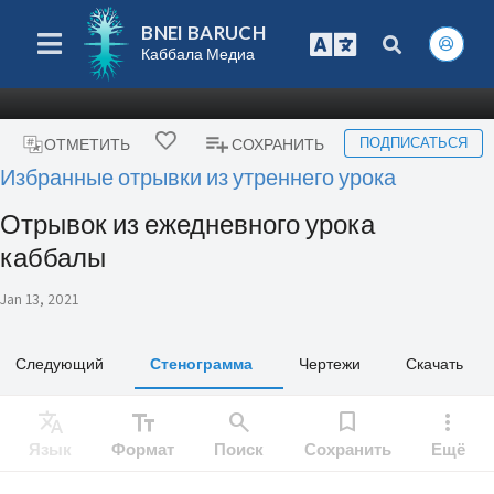
BNEI BARUCH
Каббала Медиа
ПОДПИСАТЬСЯ
ОТМЕТИТЬ
СОХРАНИТЬ
Избранные отрывки из утреннего урока
Отрывок из ежедневного урока
каббалы
Jan 13, 2021
Следующий
Стенограмма
Чертежи
Скачать
Translate
text_fields
search
bookmark
more_vert
Язык
Формат
Поиск
Сохранить
Ещё