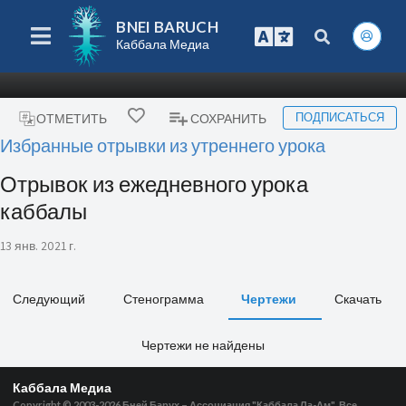
BNEI BARUCH
Каббала Медиа
ПОДПИСАТЬСЯ
ОТМЕТИТЬ
СОХРАНИТЬ
Избранные отрывки из утреннего урока
Отрывок из ежедневного урока
каббалы
13 янв. 2021 г.
Следующий
Стенограмма
Чертежи
Скачать
Чертежи не найдены
Каббала Медиа
Copyright © 2003-2026
Бней Барух – Ассоциация "Каббала Ла-Ам", Все