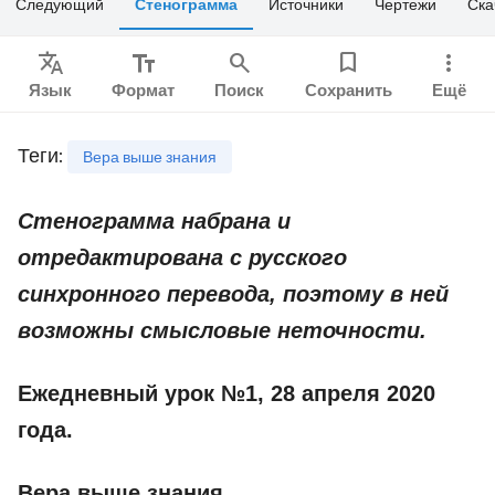
Следующий
Стенограмма
Источники
Чертежи
Ска
Translate
text_fields
search
bookmark
more_vert
Язык
Формат
Поиск
Сохранить
Ещё
Теги
:
Вера выше знания
Стенограмма набрана и
отредактирована с русского
синхронного перевода, поэтому в ней
возможны смысловые неточности.
Ежедневный урок №1, 28 апреля 2020
года.
Вера выше знания.