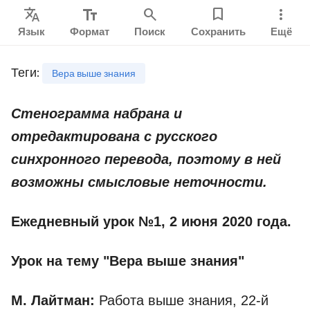
Translate
text_fields
search
bookmark
more_vert
Язык
Формат
Поиск
Сохранить
Ещё
Теги
:
Вера выше знания
Стенограмма набрана и
отредактирована с русского
синхронного перевода, поэтому в ней
возможны смысловые неточности.
Ежедневный урок №1, 2 июня 2020 года.
Урок на тему "Вера выше знания"
М. Лайтман:
Работа выше знания, 22-й