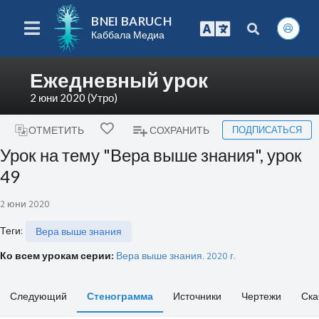
BNEI BARUCH
Каббала Медиа
Ежедневный урок
2 юни 2020 (Утро)
ПОДПИСАТЬСЯ
ОТМЕТИТЬ
СОХРАНИТЬ
Урок на тему "Вера выше знания", урок
49
2 юни 2020
Теги
:
Вера выше знания
Ко всем урокам серии:
Вера выше знания. 2020 г.
Следующий
Стенограмма
Источники
Чертежи
Ска