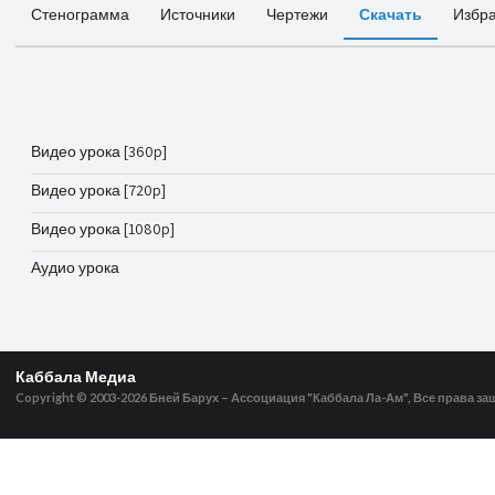
Стенограмма
Источники
Чертежи
Скачать
Избр
Видео урока [360p]
Видео урока [720p]
Видео урока [1080p]
Аудио урока
Каббала Медиа
Copyright © 2003-2026
Бней Барух – Ассоциация "Каббала Ла-Ам", Все права з