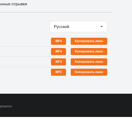
анные отрывки
Русский
MP4
Копировать линк
MP4
Копировать линк
MP4
Копировать линк
MP3
Копировать линк
ащищены