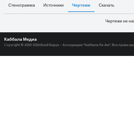
Стенограмма
Источники
Чертежи
Скачать
Чертежи не н
Каббала Медиа
Copyright © 2003-2026
Бней Барух – Ассоциация "Каббала Ла-Ам", Все права з