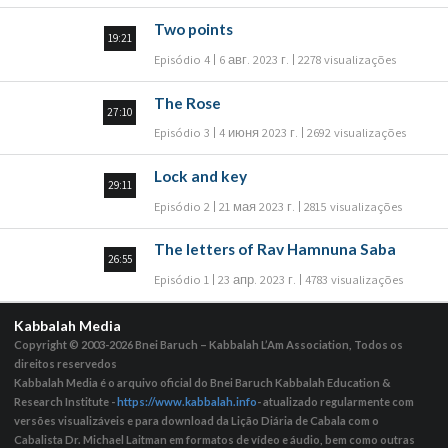
Two points
19:21
Episódio 4
6 авг. 2023 г.
2278 visualizações
The Rose
27:10
Episódio 3
4 июня 2023 г.
2692 visualizações
Lock and key
29:11
Episódio 2
21 мая 2023 г.
2815 visualizações
The letters of Rav Hamnuna Saba
26:55
Episódio 1
23 апр. 2023 г.
4783 visualizações
Kabbalah Media
Copyright © 2003-2026
Bnei Baruch – Kabbalah L’Am Association, Todos os
direitos reservedos
Kabbalah Media é o arquivo oficial do Bnei Baruch Kabbalah Education &
Research Institute -
https://www.kabbalah.info
- atualizado regularmente com
versões visualizáveis ​​e para download da Lição Diária de Cabala com o
Cabalista Dr. Michael Laitman em formatos de vídeo e áudio, bem como outras