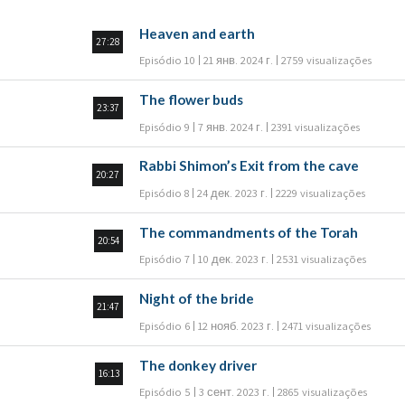
Heaven and earth
27:28
Episódio 10
21 янв. 2024 г.
2759 visualizações
The flower buds
23:37
Episódio 9
7 янв. 2024 г.
2391 visualizações
Rabbi Shimon’s Exit from the cave
20:27
Episódio 8
24 дек. 2023 г.
2229 visualizações
The commandments of the Torah
20:54
Episódio 7
10 дек. 2023 г.
2531 visualizações
Night of the bride
21:47
Episódio 6
12 нояб. 2023 г.
2471 visualizações
The donkey driver
16:13
Episódio 5
3 сент. 2023 г.
2865 visualizações