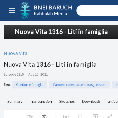
BNEI BARUCH
Kabbalah Media
Nuova Vita 1316 - Liti in famiglia
Nuova Vita
Nuova Vita 1316 - Liti in famiglia
Episode 1316
|
Aug 15, 2021
Tags
:
Genitori e famiglia
L'amore copre tutte le trasgressioni
I
Summary
Transcription
Sketches
Downloads
articol
text_fields
Translate
share
bookmark
add_comment