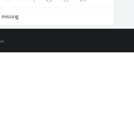
s missing
ati