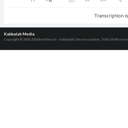
Transcription i
Kabbalah Media
Copyright © 2003-2026
Bnei Baruch – Kabbalah L’Am Association, Tutti i diritti riserv