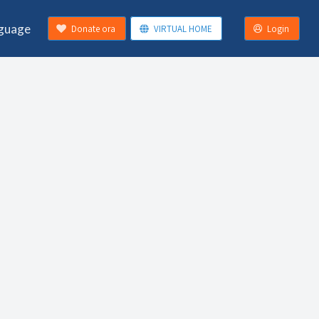
guage
Donate ora
VIRTUAL HOME
Login