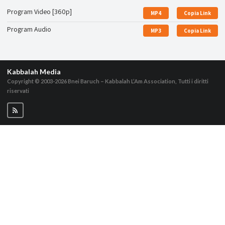
Program Video [360p]
MP4
Copia Link
Program Audio
MP3
Copia Link
Kabbalah Media
Copyright © 2003-2026
Bnei Baruch – Kabbalah L’Am Association, Tutti i diritti
riservati