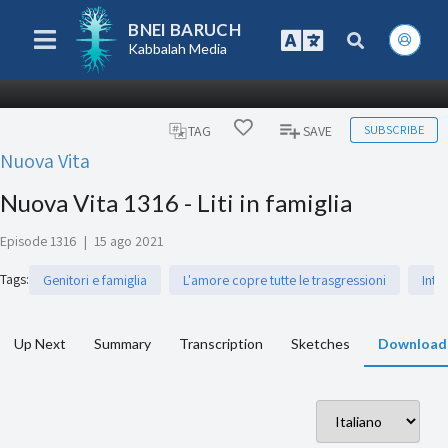
BNEI BARUCH
Kabbalah Media
SUBSCRIBE
TAG
SAVE
Nuova Vita
Nuova Vita 1316 - Liti in famiglia
Episode 1316
|
15 ago 2021
Tags
:
Genitori e famiglia
L'amore copre tutte le trasgressioni
Inte
Up Next
Summary
Transcription
Sketches
Download