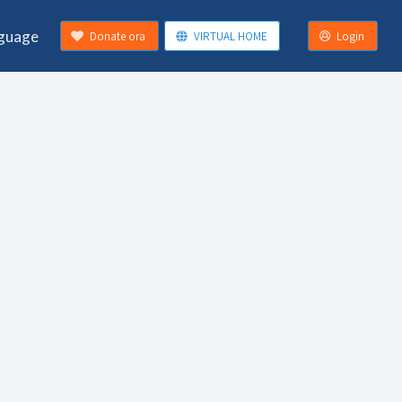
guage
Donate ora
VIRTUAL HOME
Login