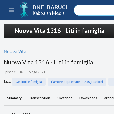
BNEI BARUCH
Kabbalah Media
Nuova Vita 1316 - Liti in famiglia
Nuova Vita
Nuova Vita 1316 - Liti in famiglia
Episode 1316
|
15 ago 2021
Tags
:
Genitori e famiglia
L'amore copre tutte le trasgressioni
I
Summary
Transcription
Sketches
Downloads
articol