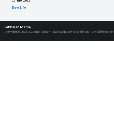
15 ago 2021
New Life
Kabbalah Media
Copyright © 2003-2026
Bnei Baruch – Kabbalah L’Am Association, Tutti i diritti riserv