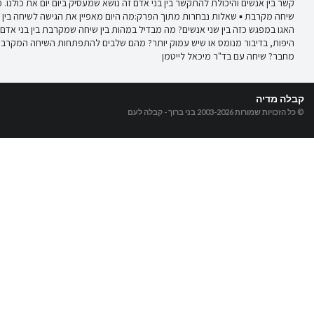
קשר בין אנשים והיכולת להתקשר בין בני אדם זה נושא שמעסיק ביום יום את כולנו.
שיחה מקרבת ▪ שאלות נבחרות מתוך הפרק:מה היום מאפיין את הגישה לשיחה בין ש
האגו במפגש כזה בין שני אנשים? מה מבדיל במהות בין שיחה שמקרבת בין בני אד
היפות, בדיבור מנומס או שיש עמוק יותר? מהם שלבים להתפתחות השיחה המקרבת
מחבר? שיחה עם בד"ר מיכאל לייטמן
קבלה מדיה
© כל הזכויות שמורות 2003-2026
בני ברוך - קבלה לעם