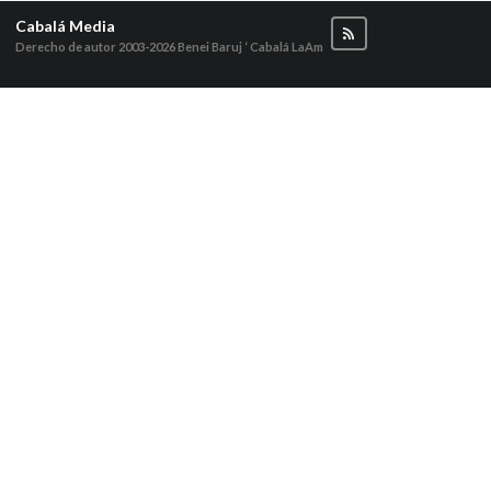
Cabalá Media
Derecho de autor 2003-2026
Benei Baruj ‘ Cabalá LaAm