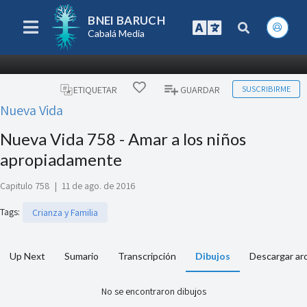
BNEI BARUCH
Cabalá Media
SUSCRIBIRME
ETIQUETAR
GUARDAR
Nueva Vida
Nueva Vida 758 - Amar a los niños
apropiadamente
Capitulo 758
|
11 de ago. de 2016
Tags
:
Crianza y Familia
Up Next
Sumario
Transcripción
Dibujos
Descargar ar
No se encontraron dibujos