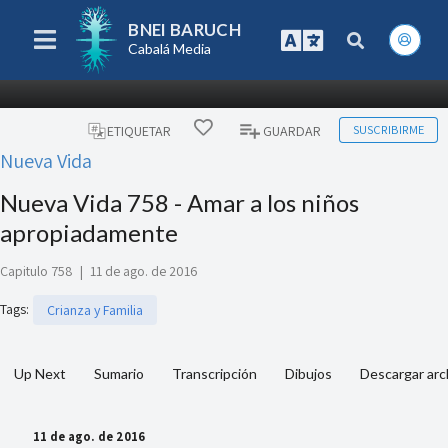
BNEI BARUCH
Cabalá Media
SUSCRIBIRME
ETIQUETAR
GUARDAR
Nueva Vida
Nueva Vida 758 - Amar a los niños
apropiadamente
Capitulo 758
|
11 de ago. de 2016
Tags
:
Crianza y Familia
Up Next
Sumario
Transcripción
Dibujos
Descargar arc
11 de ago. de 2016