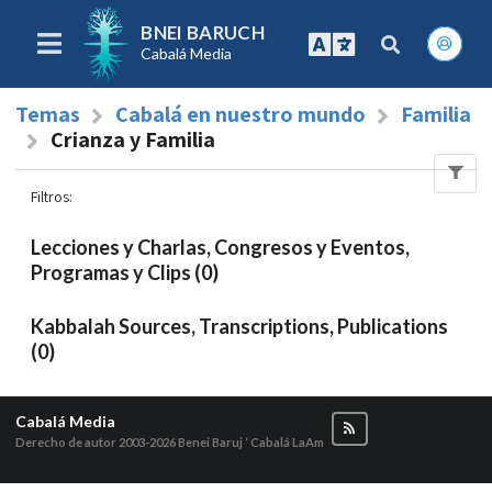
BNEI BARUCH
Cabalá Media
Temas
Cabalá en nuestro mundo
Familia
Crianza y Familia
Filtros
:
Lecciones y Charlas, Congresos y Eventos,
Programas y Clips (0)
Kabbalah Sources, Transcriptions, Publications
(0)
Cabalá Media
Derecho de autor 2003-2026
Benei Baruj ‘ Cabalá LaAm