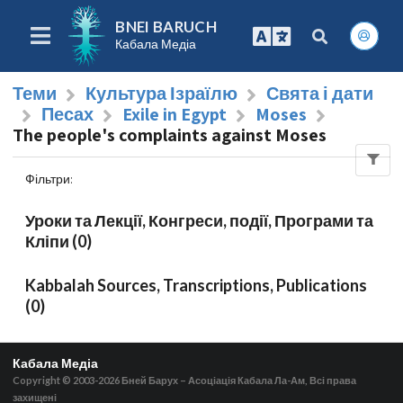
BNEI BARUCH
Кабала Медіа
Теми
Культура Ізраїлю
Свята і дати
Песах
Exile in Egypt
Moses
The people's complaints against Moses
Фільтри
:
Уроки та Лекції, Конгреси, події, Програми та
Кліпи (0)
Kabbalah Sources, Transcriptions, Publications
(0)
Кабала Медіа
Copyright © 2003-2026
Бней Барух – Асоціація Кабала Ла-Ам, Всі права
захищені