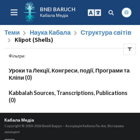
BNEI BARUCH
Кабала Медіа
Теми
Наука Кабала
Структура світів
Klipot (Shells)
Фільтри
:
Уроки та Лекції, Конгреси, події, Програми та
Кліпи (0)
Kabbalah Sources, Transcriptions, Publications
(0)
Кабала Медіа
Copyright © 2003-2026
Бней Барух – Асоціація Кабала Ла-Ам, Всі права
захищені