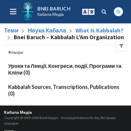
BNEI BARUCH
Кабала Медіа
Теми
Наука Кабала
What Is Kabbalah?
Bnei Baruch – Kabbalah L’Am Organization
Фільтри
:
Уроки та Лекції, Конгреси, події, Програми та
Кліпи (0)
Kabbalah Sources, Transcriptions, Publications
(0)
Кабала Медіа
Copyright © 2003-2026
Бней Барух – Асоціація Кабала Ла-Ам, Всі права
захищені