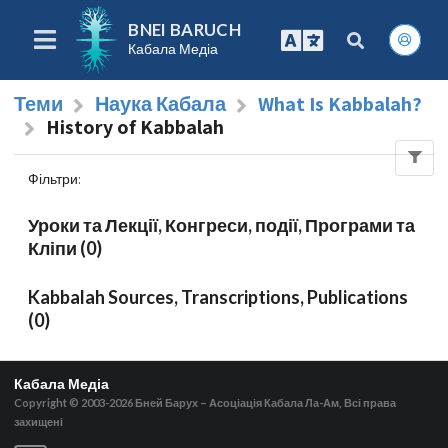
BNEI BARUCH
Кабала Медіа
Теми
Наука Кабала
What Is Kabbalah?
History of Kabbalah
Фільтри
:
Уроки та Лекції, Конгреси, події, Програми та
Кліпи (0)
Kabbalah Sources, Transcriptions, Publications
(0)
Кабала Медіа
Copyright © 2003-2026
Бней Барух – Асоціація Кабала Ла-Ам, Всі права
захищені