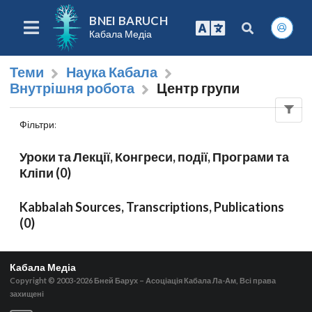
BNEI BARUCH
Кабала Медіа
Теми
Наука Кабала
Внутрішня робота
Центр групи
Фільтри
:
Уроки та Лекції, Конгреси, події, Програми та
Кліпи (0)
Kabbalah Sources, Transcriptions, Publications
(0)
Кабала Медіа
Copyright © 2003-2026
Бней Барух – Асоціація Кабала Ла-Ам, Всі права
захищені