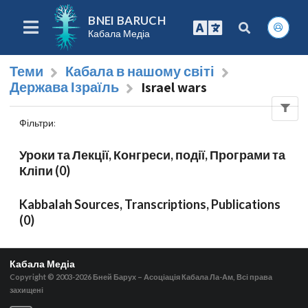
BNEI BARUCH
Кабала Медіа
Теми
Кабала в нашому світі
Держава Ізраїль
Israel wars
Фільтри
:
Уроки та Лекції, Конгреси, події, Програми та
Кліпи (0)
Kabbalah Sources, Transcriptions, Publications
(0)
Кабала Медіа
Copyright © 2003-2026
Бней Барух – Асоціація Кабала Ла-Ам, Всі права
захищені