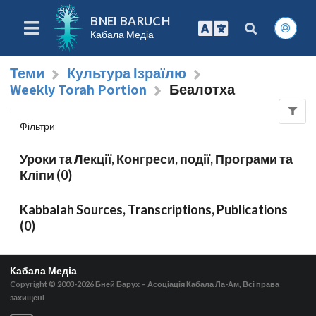
BNEI BARUCH
Кабала Медіа
Теми
Культура Ізраїлю
Weekly Torah Portion
Беалотха
Фільтри
:
Уроки та Лекції, Конгреси, події, Програми та
Кліпи (0)
Kabbalah Sources, Transcriptions, Publications
(0)
Кабала Медіа
Copyright © 2003-2026
Бней Барух – Асоціація Кабала Ла-Ам, Всі права
захищені