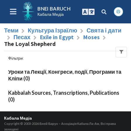
BNEI BARUCH
Кабала Медіа
Теми
Культура Ізраїлю
Свята і дати
Песах
Exile in Egypt
Moses
The Loyal Shepherd
Фільтри
:
Уроки та Лекції, Конгреси, події, Програми та
Кліпи (0)
Kabbalah Sources, Transcriptions, Publications
(0)
Кабала Медіа
Copyright © 2003-2026
Бней Барух – Асоціація Кабала Ла-Ам, Всі права
захищені