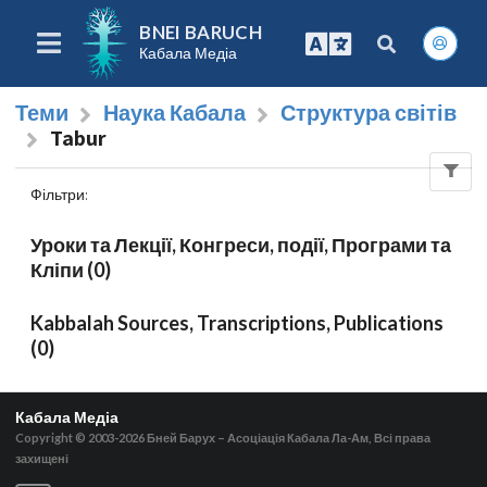
BNEI BARUCH
Кабала Медіа
Теми
Наука Кабала
Структура світів
Tabur
Фільтри
:
Уроки та Лекції, Конгреси, події, Програми та
Кліпи (0)
Kabbalah Sources, Transcriptions, Publications
(0)
Кабала Медіа
Copyright © 2003-2026
Бней Барух – Асоціація Кабала Ла-Ам, Всі права
захищені