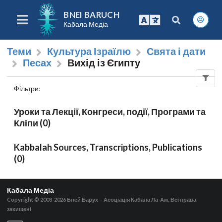
BNEI BARUCH
Кабала Медіа
Теми
Культура Ізраїлю
Свята і дати
Песах
Вихід із Єгипту
Фільтри
:
Уроки та Лекції, Конгреси, події, Програми та
Кліпи (0)
Kabbalah Sources, Transcriptions, Publications
(0)
Кабала Медіа
Copyright © 2003-2026
Бней Барух – Асоціація Кабала Ла-Ам, Всі права
захищені