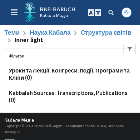
BNEI BARUCH
Кабала Медіа
Теми
Наука Кабала
Структура світів
Inner light
Фільтри
:
Уроки та Лекції, Конгреси, події, Програми та
Кліпи (0)
Kabbalah Sources, Transcriptions, Publications
(0)
Кабала Медіа
Copyright © 2003-2026
Бней Барух – Асоціація Кабала Ла-Ам, Всі права
захищені