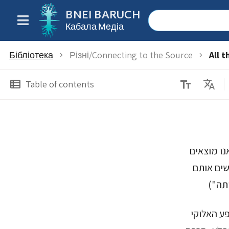
BNEI BARUCH
Кабала Медіа
Бібліотека
Різні/Connecting to the Source
All 
chevron_right
chevron_right
text_fields
Translate
view_list
Table of contents
נו מוצאים
שים אותם
תה")
פע האלוקי