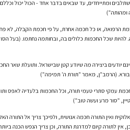
תלבים ומתייחדים, עד שבאים בדבר אחד - הכול יכול וכללם 
 ומהותה")
כמת הרפואה, או כל חכמה אחרת, על פי חכמת הקבלה, לא פח
 להיות שכל החכמות כלולים בה, ובחותמה נחתמו. (בעל הסול
 אינם יודעים ביצירה מה שיודע קטן שבישראל. ותועלת שאר החכ
ורא. (הרמב"ן, מאמר "תורת ה' תמימה")
כחכמת עמקי סתרי טעמי תורה, וכל החכמות בלעדיה לאפס ותוה
יין, "סור מרע ועשה טוב")
 אלוקית ואין התורה חכמה אנושית, ולפיכך צריך אל התורה האל
כן, אין לתורה קיום למדרגת התורה, וכן צריך הנפש הכנה ביות