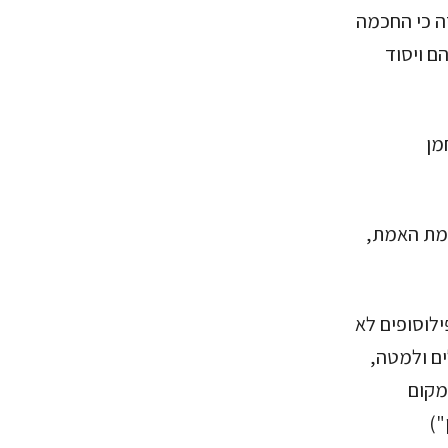
ה כי החכמה
ם ויסוד
מן
כמת האמת,
ילוסופים לא
ים ולמטה,
מקום
")