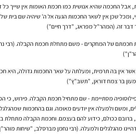
 אבל החכמה שהיא אנושית כמו חכמת האומות אין שייך כל ז
, ומכל שכן אין לשאר החכמות הגעה אל ה' שיהיה שם בית שלה
 דבר זה. (המהר"ל מפראג, "דרך חיים")
מת חכמתם של המחקרים - משם מתחלת חכמת הקבלה. (רבי נח
ר"ן")
, אשר אין בה תרמית, ומעלתה על שאר החכמות גדולה, היא ח
עון בר צמח דוראן, "תשב"ץ")
פילוסופיה מסתיימת - שם מתחיל חכמת הקבלה. פירוש, כי הפ
לים, ומשם ולמעלה אין יודעים מאומה. וגם בהחכמות שמהגלגל
ד, ברובם ככולם, כידוע להם בעצמם. וחכמת הקבלה מתחלת ב
ינו מהגלגלים ולמעלה. (רבי נחמן מברסלב, "שיחות מוהר"ן