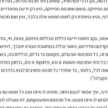
רגות, והן דרכי פעולותיה, עושים ביחד חכמה נפלאה, הפלא 
כמת הפיזיקה. משום שחכמת הפיזיקה, היא רק ידיעה מהסדרים 
טי, והיא מיוחדת רק לאותו הנושא שלה בלבד, ואין שום חכמ
מת, עקב היותה ידיעה כללית מכללות הדומם, צומח, חי, מד
קריהם וסדריהם, כאשר נכללו במחשבת הבורא יתברך, דהיינו,
 זה, כל החכמות שבעולם, מקטנם עד גדלם, נכללים בה, באו
 כל מיני החכמות השונות זו מזו, ורחוקות זו מזו, כרחוק מזרח
וה לכל, כלומר, עד שסדרי כל חכמה מחויבים לבוא בדרכים 
הקבלה")
 מדעי, איך אפשר לעצם רוחני, שיהיה לו איזה מגע כל שהוא עם 
לגרום לו איזה תנועה. וכל חכמתם והתעמקותם, לא הועילה לה
לעבור על הבקיע הרחב והעמוק הזה, הנמצא בין עצם רוחני לא