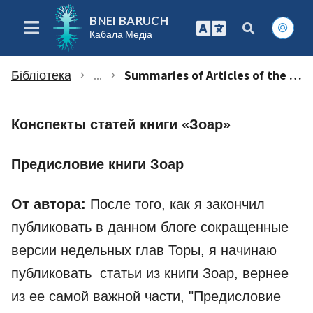
BNEI BARUCH
Кабала Медіа
Бібліотека
...
Summaries of Articles of the Introduction of The Book of Zohar (rus)
chevron_right
chevron_right
Конспекты статей книги «Зоар»
Предисловие книги Зоар
От автора:
После того, как я закончил
публиковать в данном блоге сокращенные
версии недельных глав Торы, я начинаю
публиковать статьи из книги Зоар, вернее
из ее самой важной части, "Предисловие