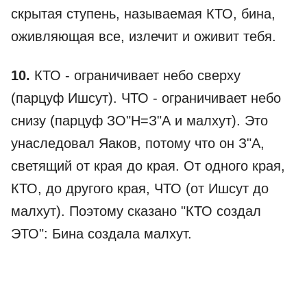
скрытая ступень, называемая КТО, бина,
оживляющая все, излечит и оживит тебя.
10.
КТО - ограничивает небо сверху
(парцуф Ишсут). ЧТО - ограничивает небо
снизу (парцуф ЗО"Н=З"А и малхут). Это
унаследовал Яаков, потому что он З"А,
светящий от края до края. От одного края,
КТО, до другого края, ЧТО (от Ишсут до
малхут). Поэтому сказано "КТО создал
ЭТО": Бина создала малхут.