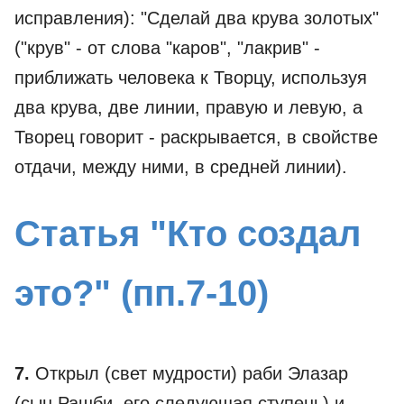
исправления): "Сделай два крува золотых"
("крув" - от слова "каров", "лакрив" -
приближать человека к Творцу, используя
два крува, две линии, правую и левую, а
Творец говорит - раскрывается, в свойстве
отдачи, между ними, в средней линии).
Статья "Кто создал
это?" (пп.7-10)
7.
Открыл (свет мудрости) раби Элазар
(сын Рашби, его следующая ступень) и