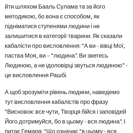
йти шляхом Бааль Сулама та за його
методикою, бо вона є способом, як
підніматися ступенями людини і не
залишитися в категорії тварини. Як сказали
кабалісти про висловлення: “А ви - вівці Мої,
паства Моя, ви – “людина”. Ви зветесь
Людиною, а не ідоловірці звуться людиною” -
це висловлення Рашбі.
А щоб зрозуміти рівень людини, наведемо
тут висловлення кабалістів про фразу
“Висновок: все чути, Творця бійся і заповідей
Його дотримуйся, бо в цьому - вся людина”. І
питає Гемара: “Що означає “в цьому - вся