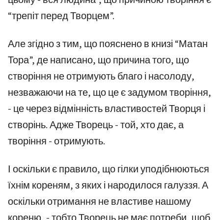
“трепіт перед Творцем”.
Але згідно з тим, що пояснено в книзі “Матан
Тора”, де написано, що причина того, що
створіння не отримують благо і насолоду,
незважаючи на те, що це є задумом творіння,
- це через відмінність властивостей Творця і
створінь. Адже Творець - той, хто дає, а
творіння - отримують.
І оскільки є правило, що гілки уподібнюються
їхнім кореням, з яких і народилося галуззя. А
оскільки отримання не властиве нашому
кореню, - тобто Творець не має потреби, щоб