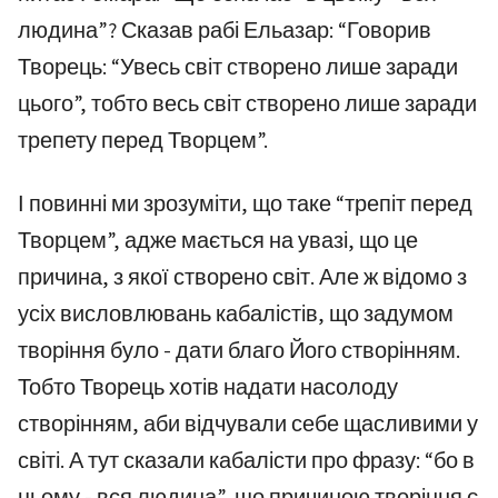
людина”? Сказав рабі Ельазар: “Говорив
Творець: “Увесь світ створено лише заради
цього”, тобто весь світ створено лише заради
трепету перед Творцем”.
І повинні ми зрозуміти, що таке “трепіт перед
Творцем”, адже мається на увазі, що це
причина, з якої створено світ. Але ж відомо з
усіх висловлювань кабалістів, що задумом
творіння було - дати благо Його створінням.
Тобто Творець хотів надати насолоду
створінням, аби відчували себе щасливими у
світі. А тут сказали кабалісти про фразу: “бо в
цьому - вся людина”, що причиною творіння є