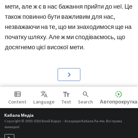
мети, але ж є в нас бажання прийти до неї. Це
також повинно бути важливим для нас,
незважаючи на те, що ми знаходимося ще на
початку шляху. Але ж ми сподіваємось, що
досягнемо цієї високої мети.
view_list
Translate
text_fields
search
slow_motion_video
Content
Language
Text
Search
Автопрокрутка
Кабала Медіа
Copyright © 2003-2026
Бней Барух – Асоціація Кабала Ла-Ам, Всі права
захищені