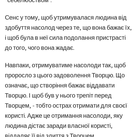
“себелюбством”.
Сенс у тому, щоб утримувалася людина від
здобуття насолод через те, що вона бажає їх,
і щоб була в неї сила подолання пристрасті
до того, чого вона жадає.
Навпаки, отримуватиме насолоди так, щоб
проросло з цього задоволення Творцю. Що
означає, що створіння бажає віддавати
Творцю. І щоб був у нього трепіт перед
Творцем, - тобто острах отримати для своєї
користі. Адже це отримання насолоди, яку
людина дістає заради власної користі,
віддаляє її від злиття з Творцем.