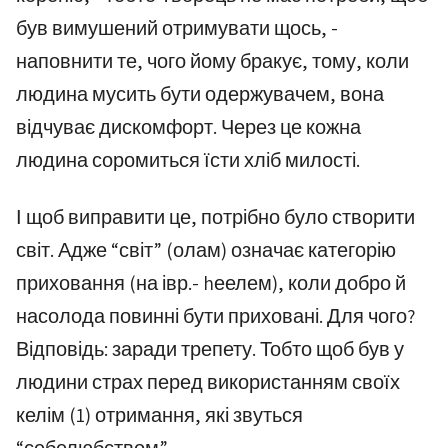
був вимушений отримувати щось, -
наповнити те, чого йому бракує, тому, коли
людина мусить бути одержувачем, вона
відчуває дискомфорт. Через це кожна
людина соромиться їсти хліб милості.
І щоб виправити це, потрібно було створити
світ. Адже “світ” (олам) означає категорію
приховання (на івр.- hеелем), коли добро й
насолода повинні бути приховані. Для чого?
Відповідь: заради трепету. Тобто щоб був у
людини страх перед використанням своїх
келім (1) отримання, які звуться