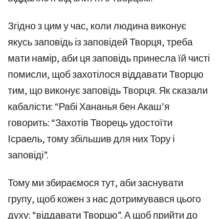
Згідно з цим у час, коли людина виконує
якусь заповідь із заповідей Творця, треба
мати намір, аби ця заповідь принесла їй чисті
помисли, щоб захотілося віддавати Творцю
тим, що виконує заповідь Творця. Як сказали
кабалісти: “Рабі Хананья бен Акаш’я
говорить: “Захотів Творець удостоїти
Ісраель, тому збільшив для них Тору і
заповіді”.
Тому ми збираємося тут, аби заснувати
групу, щоб кожен з нас дотримувався цього
духу: “віддавати Творцю”. А щоб прийти до