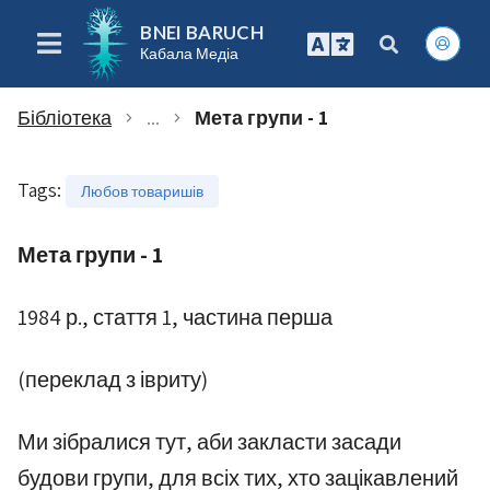
BNEI BARUCH
Кабала Медіа
Бібліотека
...
Мета групи - 1
chevron_right
chevron_right
Tags
:
Любов товаришів
Мета групи - 1
1984 р., стаття 1, частина перша
(переклад з івриту)
Ми зібралися тут, аби закласти засади
будови групи, для всіх тих, хто зацікавлений