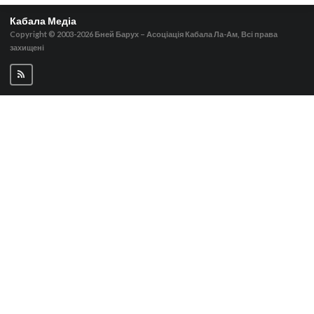
Кабала Медіа
Copyright © 2003-2026
Бней Барух – Асоціація Кабала Ла-Ам, Всі права
захищені