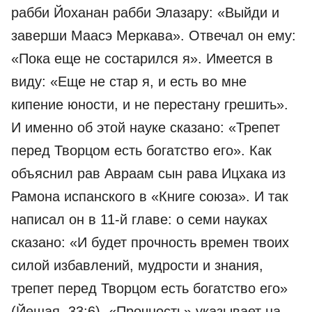
рабби Йоханан рабби Элазару: «Выйди и
заверши Маасэ Меркава». Отвечал он ему:
«Пока еще не состарился я». Имеется в
виду: «Еще не стар я, и есть во мне
кипение юности, и не перестану грешить».
И именно об этой науке сказано: «Трепет
перед Творцом есть богатство его». Как
объяснил рав Авраам сын рава Ицхака из
Рамона испанского в «Книге союза». И так
написал он в 11-й главе: о семи науках
сказано: «И будет прочность времен твоих
силой избавлений, мудрости и знания,
трепет перед Творцом есть богатство его»
(Йешая, 33:6). «Прочность» указывает на