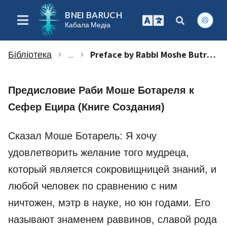
BNEI BARUCH
Кабала Медіа
Бібліотека
...
Preface by Rabbi Moshe Butryl to the Book of Yetzira
chevron_right
chevron_right
Предисловие Раби Моше Ботареля к
Сефер Ецира (Книге Создания)
Сказал Моше Ботарель: Я хочу
удовлетворить желание того мудреца,
который является сокровищницей знаний, и
любой человек по сравнению с ним
ничтожен, мэтр в науке, но юн годами. Его
называют знаменем раввинов, славой рода