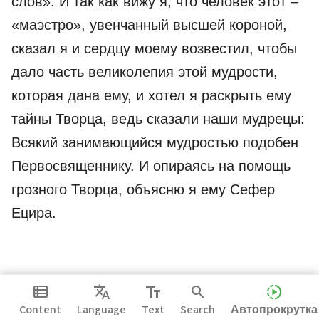
слов». И так как вижу я, что человек этот –
«маэстро», увенчанный высшей короной,
сказал я и сердцу моему возвестил, чтобы
дало часть великолепия этой мудрости,
которая дана ему, и хотел я раскрыть ему
тайны Творца, ведь сказали наши мудрецы:
Всякий занимающийся мудростью подобен
Первосвященнику. И опираясь на помощь
грозного Творца, объясню я ему Сефер
Ецира.
view_list
Translate
text_fields
search
slow_motion_video
Content
Language
Text
Search
Автопрокрутка