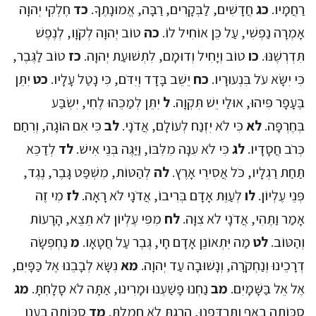
רַחֲמָיו.
כג
חֲדָשִׁים, לַבְּקָרִים, רַבָּה, אֱמוּנָתֶךָ.
כד
חֶלְקִי יְהוָה
אָמְרָה נַפְשִׁי, עַל כֵּן אוֹחִיל לוֹ.
כה
טוֹב יְהוָה לְקֹוָו, לְנֶפֶשׁ
תִּדְרְשֶׁנּוּ.
כו
טוֹב וְיָחִיל וְדוּמָם, לִתְשׁוּעַת יְהוָה.
כז
טוֹב לַגֶּבֶר,
כִּי יִשָּׂא עֹל בִּנְעוּרָיו.
כח
יֵשֵׁב בָּדָד וְיִדֹּם, כִּי נָטַל עָלָיו.
כט
יִתֵּן
בֶּעָפָר פִּיהוּ, אוּלַי יֵשׁ תִּקְוָה.
ל
יִתֵּן לְמַכֵּהוּ לֶחִי, יִשְׂבַּע
בְּחֶרְפָּה.
לא
כִּי לֹא יִזְנַח לְעוֹלָם, אֲדֹנָי.
לב
כִּי אִם הוֹגָה, וְרִחַם
כְּרֹב חֲסָדָיו.
לג
כִּי לֹא עִנָּה מִלִּבּוֹ, וַיַּגֶּה בְּנֵי אִישׁ.
לד
לְדַכֵּא
תַּחַת רַגְלָיו, כֹּל אֲסִירֵי אָרֶץ.
לה
לְהַטּוֹת, מִשְׁפַּט גָּבֶר, נֶגֶד,
פְּנֵי עֶלְיוֹן.
לו
לְעַוֵּת אָדָם בְּרִיבוֹ, אֲדֹנָי לֹא רָאָה.
לז
מִי זֶה
אָמַר וַתֶּהִי, אֲדֹנָי לֹא צִוָּה.
לח
מִפִּי עֶלְיוֹן לֹא תֵצֵא, הָרָעוֹת
וְהַטּוֹב.
לט
מַה יִּתְאוֹנֵן אָדָם חָי, גֶּבֶר עַל חֲטָאָו.
מ
נַחְפְּשָׂה
דְרָכֵינוּ וְנַחְקֹרָה, וְנָשׁוּבָה עַד יְהוָה.
מא
נִשָּׂא לְבָבֵנוּ אֶל כַּפָּיִם,
אֶל אֵל בַּשָּׁמָיִם.
מב
נַחְנוּ פָשַׁעְנוּ וּמָרִינוּ, אַתָּה לֹא סָלָחְתָּ.
מג
סַכּוֹתָה בָאַף וַתִּרְדְּפֵנוּ, הָרַגְתָּ לֹא חָמָלְתָּ.
מד
סַכּוֹתָה בֶעָנָן