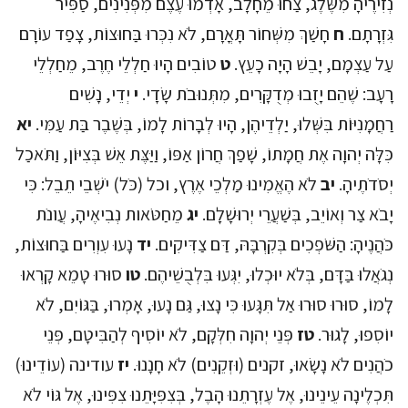
נְזִירֶיהָ מִשֶּׁלֶג, צַחוּ מֵחָלָב, אָדְמוּ עֶצֶם מִפְּנִינִים, סַפִּיר
גִּזְרָתָם.
ח
חָשַׁךְ מִשְּׁחוֹר תָּאֳרָם, לֹא נִכְּרוּ בַּחוּצוֹת, צָפַד עוֹרָם
עַל עַצְמָם, יָבֵשׁ הָיָה כָעֵץ.
ט
טוֹבִים הָיוּ חַלְלֵי חֶרֶב, מֵחַלְלֵי
רָעָב: שֶׁהֵם יָזֻבוּ מְדֻקָּרִים, מִתְּנוּבֹת שָׂדָי.
י
יְדֵי, נָשִׁים
רַחֲמָנִיּוֹת בִּשְּׁלוּ, יַלְדֵיהֶן, הָיוּ לְבָרוֹת לָמוֹ, בְּשֶׁבֶר בַּת עַמִּי.
יא
כִּלָּה יְהוָה אֶת חֲמָתוֹ, שָׁפַךְ חֲרוֹן אַפּוֹ, וַיַּצֶּת אֵשׁ בְּצִיּוֹן, וַתֹּאכַל
יְסֹדֹתֶיהָ.
יב
לֹא הֶאֱמִינוּ מַלְכֵי אֶרֶץ, וכל (כֹּל) יֹשְׁבֵי תֵבֵל: כִּי
יָבֹא צַר וְאוֹיֵב, בְּשַׁעֲרֵי יְרוּשָׁלִָם.
יג
מֵחַטֹּאות נְבִיאֶיהָ, עֲו‍ֹנֹת
כֹּהֲנֶיהָ: הַשֹּׁפְכִים בְּקִרְבָּהּ, דַּם צַדִּיקִים.
יד
נָעוּ עִוְרִים בַּחוּצוֹת,
נְגֹאֲלוּ בַּדָּם, בְּלֹא יוּכְלוּ, יִגְּעוּ בִּלְבֻשֵׁיהֶם.
טו
סוּרוּ טָמֵא קָרְאוּ
לָמוֹ, סוּרוּ סוּרוּ אַל תִּגָּעוּ כִּי נָצוּ, גַּם נָעוּ, אָמְרוּ, בַּגּוֹיִם, לֹא
יוֹסִפוּ, לָגוּר.
טז
פְּנֵי יְהוָה חִלְּקָם, לֹא יוֹסִיף לְהַבִּיטָם, פְּנֵי
כֹהֲנִים לֹא נָשָׂאוּ, זקנים (וּזְקֵנִים) לֹא חָנָנוּ.
יז
עודינה (עוֹדֵינוּ)
תִּכְלֶינָה עֵינֵינוּ, אֶל עֶזְרָתֵנוּ הָבֶל, בְּצִפִּיָּתֵנוּ צִפִּינוּ, אֶל גּוֹי לֹא