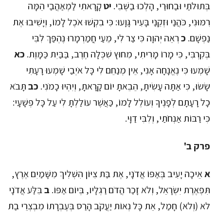
בְּתוּלֹתַי וּבַחוּרַי, הָלְכוּ בַשֶּׁבִי.
יט
קָרָאתִי לַמְאַהֲבַי הֵמָּה
רִמּוּנִי, כֹּהֲנַי וּזְקֵנַי בָּעִיר גָּוָעוּ: כִּי בִקְשׁוּ אֹכֶל לָמוֹ, וְיָשִׁיבוּ אֶת
נַפְשָׁם.
כ
רְאֵה יְהוָה כִּי צַר לִי, מֵעַי חֳמַרְמָרוּ נֶהְפַּךְ לִבִּי
בְּקִרְבִּי, כִּי מָרוֹ מָרִיתִי, מִחוּץ שִׁכְּלָה חֶרֶב, בַּבַּיִת כַּמָּוֶת.
כא
שָׁמְעוּ כִּי נֶאֱנָחָה אָנִי, אֵין מְנַחֵם לִי כָּל אֹיְבַי שָׁמְעוּ רָעָתִי
שָׂשׂוּ, כִּי אַתָּה עָשִׂיתָ, הֵבֵאתָ יוֹם קָרָאתָ, וְיִהְיוּ כָמֹנִי.
כב
תָּבֹא
כָל רָעָתָם לְפָנֶיךָ וְעוֹלֵל לָמוֹ, כַּאֲשֶׁר עוֹלַלְתָּ לִי עַל כָּל פְּשָׁעָי:
כִּי רַבּוֹת אַנְחֹתַי, וְלִבִּי דַוָּי.
פרק ב'
א
אֵיכָה יָעִיב בְּאַפּוֹ אֲדֹנָי, אֶת בַּת צִיּוֹן הִשְׁלִיךְ מִשָּׁמַיִם אֶרֶץ,
תִּפְאֶרֶת יִשְׂרָאֵל, וְלֹא זָכַר הֲדֹם רַגְלָיו, בְּיוֹם אַפּוֹ.
ב
בִּלַּע אֲדֹנָי
לא (וְלֹא) חָמַל, אֵת כָּל נְאוֹת יַעֲקֹב הָרַס בְּעֶבְרָתוֹ מִבְצְרֵי בַת