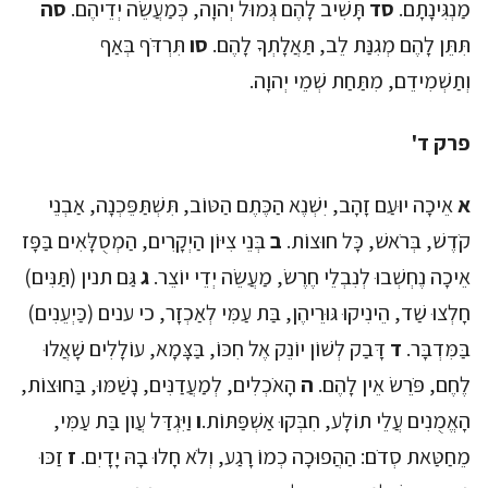
מַנְגִּינָתָם.
סד
תָּשִׁיב לָהֶם גְּמוּל יְהוָה, כְּמַעֲשֵׂה יְדֵיהֶם.
סה
תִּתֵּן לָהֶם מְגִנַּת לֵב, תַּאֲלָתְךָ לָהֶם.
סו
תִּרְדֹּף בְּאַף
וְתַשְׁמִידֵם, מִתַּחַת שְׁמֵי יְהוָה.
פרק ד'
א
אֵיכָה יוּעַם זָהָב, יִשְׁנֶא הַכֶּתֶם הַטּוֹב, תִּשְׁתַּפֵּכְנָה, אַבְנֵי
קֹדֶשׁ, בְּרֹאשׁ, כָּל חוּצוֹת.
ב
בְּנֵי צִיּוֹן הַיְקָרִים, הַמְסֻלָּאִים בַּפָּז
אֵיכָה נֶחְשְׁבוּ לְנִבְלֵי חֶרֶשׂ, מַעֲשֵׂה יְדֵי יוֹצֵר.
ג
גַּם תנין (תַּנִּים)
חָלְצוּ שַׁד, הֵינִיקוּ גּוּרֵיהֶן, בַּת עַמִּי לְאַכְזָר, כי ענים (כַּיְעֵנִים)
בַּמִּדְבָּר.
ד
דָּבַק לְשׁוֹן יוֹנֵק אֶל חִכּוֹ, בַּצָּמָא, עוֹלָלִים שָׁאֲלוּ
לֶחֶם, פֹּרֵשׂ אֵין לָהֶם.
ה
הָאֹכְלִים, לְמַעֲדַנִּים, נָשַׁמּוּ, בַּחוּצוֹת,
הָאֱמֻנִים עֲלֵי תוֹלָע, חִבְּקוּ אַשְׁפַּתּוֹת.
ו
וַיִּגְדַּל עֲו‍ֹן בַּת עַמִּי,
מֵחַטַּאת סְדֹם: הַהֲפוּכָה כְמוֹ רָגַע, וְלֹא חָלוּ בָהּ יָדָיִם.
ז
זַכּוּ