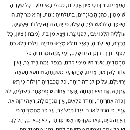
הַמְּצָרִים.
ד
דַּרְכֵי צִיּוֹן אֲבֵלוֹת, מִבְּלִי בָּאֵי מוֹעֵד כָּל שְׁעָרֶיהָ
שׁוֹמֵמִין, כֹּהֲנֶיהָ נֶאֱנָחִים, בְּתוּלֹתֶיהָ נּוּגוֹת, וְהִיא מַר לָהּ.
ה
הָיוּ צָרֶיהָ לְרֹאשׁ אֹיְבֶיהָ שָׁלוּ, כִּי יְהוָה הוֹגָהּ עַל רֹב פְּשָׁעֶיהָ,
עוֹלָלֶיהָ הָלְכוּ שְׁבִי, לִפְנֵי צָר.
ו
וַיֵּצֵא מן בת (מִבַּת ) צִיּוֹן, כָּל
הֲדָרָהּ, הָיוּ שָׂרֶיהָ, כְּאַיָּלִים לֹא מָצְאוּ מִרְעֶה, וַיֵּלְכוּ בְלֹא כֹחַ,
לִפְנֵי רוֹדֵף.
ז
זָכְרָה יְרוּשָׁלִַם, יְמֵי עָנְיָהּ וּמְרוּדֶיהָ כֹּל
מַחֲמֻדֶיהָ, אֲשֶׁר הָיוּ מִימֵי קֶדֶם, בִּנְפֹל עַמָּהּ בְּיַד צָר, וְאֵין
עוֹזֵר לָהּ רָאוּהָ צָרִים, שָׂחֲקוּ עַל מִשְׁבַּתֶּהָ.
ח
חֵטְא חָטְאָה
יְרוּשָׁלִַם, עַל כֵּן לְנִידָה הָיָתָה, כָּל מְכַבְּדֶיהָ הִזִּילוּהָ כִּי רָאוּ
עֶרְוָתָהּ, גַּם הִיא נֶאֶנְחָה וַתָּשָׁב אָחוֹר.
ט
טֻמְאָתָהּ בְּשׁוּלֶיהָ, לֹא
זָכְרָה אַחֲרִיתָהּ, וַתֵּרֶד פְּלָאִים, אֵין מְנַחֵם לָהּ, רְאֵה יְהוָה אֶת
עָנְיִי, כִּי הִגְדִּיל אוֹיֵב.
י
יָדוֹ פָּרַשׂ צָר, עַל כָּל מַחֲמַדֶּיהָ: כִּי
רָאֲתָה גוֹיִם, בָּאוּ מִקְדָּשָׁהּ אֲשֶׁר צִוִּיתָה, לֹא יָבֹאוּ בַקָּהָל לָךְ.
יא
כָּל עַמָּהּ נֶאֱנָחִים מְבַקְשִׁים לֶחֶם, נָתְנוּ מחמודיהם