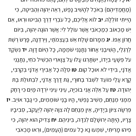
(מַחֲמַדֵּיהֶם) בְּאֹכֶל לְהָשִׁיב נָפֶשׁ, רְאֵה יְהוָה וְהַבִּיטָה, כִּי
הָיִיתִי זוֹלֵלָה.
יב
לוֹא אֲלֵיכֶם, כָּל עֹבְרֵי דֶרֶךְ הַבִּיטוּ וּרְאוּ, אִם
יֵשׁ מַכְאוֹב כְּמַכְאֹבִי אֲשֶׁר עוֹלַל לִי: אֲשֶׁר הוֹגָה יְהוָה, בְּיוֹם
חֲרוֹן אַפּוֹ.
יג
מִמָּרוֹם שָׁלַח אֵשׁ בְּעַצְמֹתַי, וַיִּרְדֶּנָּה, פָּרַשׂ רֶשֶׁת
לְרַגְלַי, הֱשִׁיבַנִי אָחוֹר נְתָנַנִי שֹׁמֵמָה, כָּל הַיּוֹם דָּוָה.
יד
נִשְׂקַד
עֹל פְּשָׁעַי בְּיָדוֹ, יִשְׂתָּרְגוּ עָלוּ עַל צַוָּארִי הִכְשִׁיל כֹּחִי, נְתָנַנִי
אֲדֹנָי, בִּידֵי לֹא אוּכַל קוּם.
טו
סִלָּה כָל אַבִּירַי אֲדֹנָי בְּקִרְבִּי,
קָרָא עָלַי מוֹעֵד לִשְׁבֹּר בַּחוּרָי, גַּת דָּרַךְ אֲדֹנָי, לִבְתוּלַת בַּת
יְהוּדָה.
טז
עַל אֵלֶּה אֲנִי בוֹכִיָּה, עֵינִי עֵינִי יֹרְדָה מַּיִם כִּי רָחַק
מִמֶּנִּי מְנַחֵם, מֵשִׁיב נַפְשִׁי, הָיוּ בָנַי שׁוֹמֵמִים, כִּי גָבַר אוֹיֵב.
יז
פֵּרְשָׂה צִיּוֹן בְּיָדֶיהָ, אֵין מְנַחֵם לָהּ צִוָּה יְהוָה לְיַעֲקֹב, סְבִיבָיו
צָרָיו, הָיְתָה יְרוּשָׁלִַם לְנִדָּה, בֵּינֵיהֶם.
יח
צַדִּיק הוּא יְהוָה, כִּי
פִיהוּ מָרִיתִי, שִׁמְעוּ נָא כָל עמים (הָעַמִּים), וּרְאוּ מַכְאֹבִי