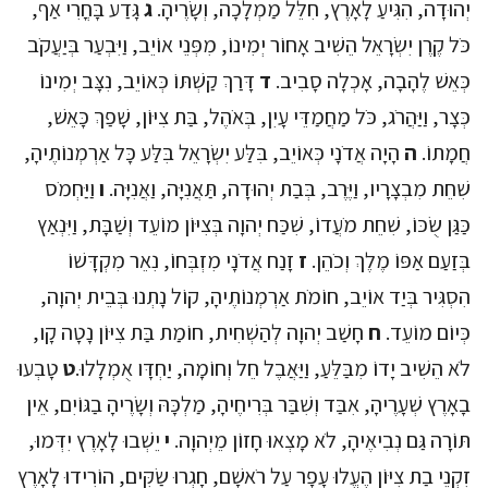
יְהוּדָה, הִגִּיעַ לָאָרֶץ, חִלֵּל מַמְלָכָה, וְשָׂרֶיהָ.
ג
גָּדַע בָּחֳרִי אַף,
כֹּל קֶרֶן יִשְׂרָאֵל הֵשִׁיב אָחוֹר יְמִינוֹ, מִפְּנֵי אוֹיֵב, וַיִּבְעַר בְּיַעֲקֹב
כְּאֵשׁ לֶהָבָה, אָכְלָה סָבִיב.
ד
דָּרַךְ קַשְׁתּוֹ כְּאוֹיֵב, נִצָּב יְמִינוֹ
כְּצָר, וַיַּהֲרֹג, כֹּל מַחֲמַדֵּי עָיִן, בְּאֹהֶל, בַּת צִיּוֹן, שָׁפַךְ כָּאֵשׁ,
חֲמָתוֹ.
ה
הָיָה אֲדֹנָי כְּאוֹיֵב, בִּלַּע יִשְׂרָאֵל בִּלַּע כָּל אַרְמְנוֹתֶיהָ,
שִׁחֵת מִבְצָרָיו, וַיֶּרֶב, בְּבַת יְהוּדָה, תַּאֲנִיָּה, וַאֲנִיָּה.
ו
וַיַּחְמֹס
כַּגַּן שֻׂכּוֹ, שִׁחֵת מֹעֲדוֹ, שִׁכַּח יְהוָה בְּצִיּוֹן מוֹעֵד וְשַׁבָּת, וַיִּנְאַץ
בְּזַעַם אַפּוֹ מֶלֶךְ וְכֹהֵן.
ז
זָנַח אֲדֹנָי מִזְבְּחוֹ, נִאֵר מִקְדָּשׁוֹ
הִסְגִּיר בְּיַד אוֹיֵב, חוֹמֹת אַרְמְנוֹתֶיהָ, קוֹל נָתְנוּ בְּבֵית יְהוָה,
כְּיוֹם מוֹעֵד.
ח
חָשַׁב יְהוָה לְהַשְׁחִית, חוֹמַת בַּת צִיּוֹן נָטָה קָו,
לֹא הֵשִׁיב יָדוֹ מִבַּלֵּעַ, וַיַּאֲבֶל חֵל וְחוֹמָה, יַחְדָּו אֻמְלָלוּ.
ט
טָבְעוּ
בָאָרֶץ שְׁעָרֶיהָ, אִבַּד וְשִׁבַּר בְּרִיחֶיהָ, מַלְכָּהּ וְשָׂרֶיהָ בַגּוֹיִם, אֵין
תּוֹרָה גַּם נְבִיאֶיהָ, לֹא מָצְאוּ חָזוֹן מֵיְהוָה.
י
יֵשְׁבוּ לָאָרֶץ יִדְּמוּ,
זִקְנֵי בַת צִיּוֹן הֶעֱלוּ עָפָר עַל רֹאשָׁם, חָגְרוּ שַׂקִּים, הוֹרִידוּ לָאָרֶץ