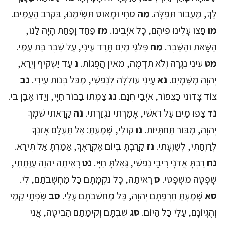
לָךְ, מֵעֲבוֹר תְּפִלָּה.
מה
סְחִי וּמָאוֹס תְּשִׂימֵנוּ, בְּקֶרֶב הָעַמִּים.
מו
פָּצוּ עָלֵינוּ פִּיהֶם, כָּל אֹיְבֵינוּ.
מז
פַּחַד וָפַחַת הָיָה לָנוּ,
הַשֵּׁאת וְהַשָּׁבֶר.
מח
פַּלְגֵי מַיִם תֵּרַד עֵינִי, עַל שֶׁבֶר בַּת עַמִּי.
מט
עֵינִי נִגְּרָה וְלֹא תִדְמֶה, מֵאֵין הֲפֻגוֹת.
נ
עַד יַשְׁקִיף וְיֵרֶא,
יְהוָה מִשָּׁמָיִם.
נא
עֵינִי עוֹלְלָה לְנַפְשִׁי, מִכֹּל בְּנוֹת עִירִי.
נב
צוֹד צָדוּנִי כַּצִּפּוֹר, אֹיְבַי חִנָּם.
נג
צָמְתוּ בַבּוֹר חַיָּי, וַיַּדּוּ אֶבֶן בִּי.
נד
צָפוּ מַיִם עַל רֹאשִׁי, אָמַרְתִּי נִגְזָרְתִּי.
נה
קָרָאתִי שִׁמְךָ
יְהוָה, מִבּוֹר תַּחְתִּיּוֹת.
נו
קוֹלִי, שָׁמָעְתָּ: אַל תַּעְלֵם אָזְנְךָ
לְרַוְחָתִי, לְשַׁוְעָתִי.
נז
קָרַבְתָּ בְּיוֹם אֶקְרָאֶךָּ, אָמַרְתָּ אַל תִּירָא.
נח
רַבְתָּ אֲדֹנָי רִיבֵי נַפְשִׁי, גָּאַלְתָּ חַיָּי.
נט
רָאִיתָה יְהוָה עַוָּתָתִי,
שָׁפְטָה מִשְׁפָּטִי.
ס
רָאִיתָה, כָּל נִקְמָתָם כָּל מַחְשְׁבֹתָם, לִי.
סא
שָׁמַעְתָּ חֶרְפָּתָם יְהוָה, כָּל מַחְשְׁבֹתָם עָלָי.
סב
שִׂפְתֵי קָמַי
וְהֶגְיוֹנָם, עָלַי כָּל הַיּוֹם.
סג
שִׁבְתָּם וְקִימָתָם הַבִּיטָה, אֲנִי