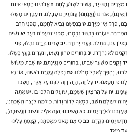
ו
מִצְרַיִם נָתַנּוּ יָד, אַשּׁוּר לִשְׂבֹּעַ לָחֶם.
ז
אֲבֹתֵינוּ חָטְאוּ אינם
(וְאֵינָם), אנחנו (וַאֲנַחְנוּ) עֲו‍ֹנֹתֵיהֶם סָבָלְנוּ.
ח
עֲבָדִים מָשְׁלוּ
בָנוּ, פֹּרֵק אֵין מִיָּדָם.
ט
בְּנַפְשֵׁנוּ נָבִיא לַחְמֵנוּ, מִפְּנֵי חֶרֶב
הַמִּדְבָּר.
י
עוֹרֵנוּ כְּתַנּוּר נִכְמָרוּ, מִפְּנֵי זַלְעֲפוֹת רָעָב.
יא
נָשִׁים
בְּצִיּוֹן עִנּוּ, בְּתֻלֹת בְּעָרֵי יְהוּדָה.
יב
שָׂרִים בְּיָדָם נִתְלוּ, פְּנֵי
זְקֵנִים לֹא נֶהְדָּרוּ.
יג
בַּחוּרִים טְחוֹן נָשָׂאוּ, וּנְעָרִים בָּעֵץ כָּשָׁלוּ.
יד
זְקֵנִים מִשַּׁעַר שָׁבָתוּ, בַּחוּרִים מִנְּגִינָתָם.
טו
שָׁבַת מְשׂוֹשׂ
לִבֵּנוּ, נֶהְפַּךְ לְאֵבֶל מְחֹלֵנוּ.
טז
נָפְלָה עֲטֶרֶת רֹאשֵׁנוּ, אוֹי נָא
לָנוּ כִּי חָטָאנוּ.
יז
עַל זֶה, הָיָה דָוֶה לִבֵּנוּ עַל אֵלֶּה, חָשְׁכוּ
עֵינֵינוּ.
יח
עַל הַר צִיּוֹן שֶׁשָּׁמֵם, שׁוּעָלִים הִלְּכוּ בוֹ.
יט
אַתָּה
יְהוָה לְעוֹלָם תֵּשֵׁב, כִּסְאֲךָ לְדוֹר וָדוֹר. כ לָמָּה לָנֶצַח תִּשְׁכָּחֵנוּ,
תַּעַזְבֵנוּ לְאֹרֶךְ יָמִים. כא הֲשִׁיבֵנוּ יְהוָה אֵלֶיךָ ונשוב (וְנָשׁוּבָה),
חַדֵּשׁ יָמֵינוּ כְּקֶדֶם.
כב
כִּי אִם מָאֹס מְאַסְתָּנוּ, קָצַפְתָּ עָלֵינוּ
עַד מְאֹד.