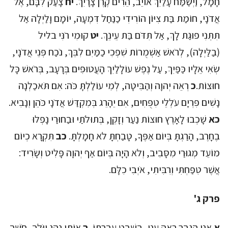
חָמָל, וַיְשַׂמַּח עָלַיִךְ אוֹיֵב, הֵרִים קֶרֶן צָרָיִךְ.
יח
צָעַק לִבָּם, אֶל
אֲדֹנָי, חוֹמַת בַּת צִיּוֹן הוֹרִידִי כַנַּחַל דִּמְעָה, יוֹמָם וָלַיְלָה אַל
תִּתְּנִי פוּגַת לָךְ, אַל תִּדֹּם בַּת עֵינֵךְ.
יט
קוּמִי רֹנִּי בליל
(בַלַּיְלָה), לְרֹאשׁ אַשְׁמֻרוֹת שִׁפְכִי כַמַּיִם לִבֵּךְ, נֹכַח פְּנֵי אֲדֹנָי,
שְׂאִי אֵלָיו כַּפַּיִךְ, עַל נֶפֶשׁ עוֹלָלַיִךְ הָעֲטוּפִים בְּרָעָב, בְּרֹאשׁ כָּל
חוּצוֹת.
כ
רְאֵה יְהוָה וְהַבִּיטָה, לְמִי עוֹלַלְתָּ כֹּה: אִם תֹּאכַלְנָה
נָשִׁים פִּרְיָם עֹלְלֵי טִפֻּחִים, אִם יֵהָרֵג בְּמִקְדַּשׁ אֲדֹנָי כֹּהֵן וְנָבִיא.
כא
שָׁכְבוּ לָאָרֶץ חוּצוֹת נַעַר וְזָקֵן, בְּתוּלֹתַי וּבַחוּרַי נָפְלוּ
בֶחָרֶב, הָרַגְתָּ בְּיוֹם אַפֶּךָ, טָבַחְתָּ לֹא חָמָלְתָּ.
כב
תִּקְרָא כְיוֹם
מוֹעֵד מְגוּרַי מִסָּבִיב, וְלֹא הָיָה בְּיוֹם אַף יְהוָה פָּלִיט וְשָׂרִיד:
אֲשֶׁר טִפַּחְתִּי וְרִבִּיתִי, אֹיְבִי כִלָּם.
פרק ג'
א
אֲנִי הַגֶּבֶר רָאָה עֳנִי, בְּשֵׁבֶט עֶבְרָתוֹ.
ב
אוֹתִי נָהַג וַיֹּלַךְ, חֹשֶׁךְ