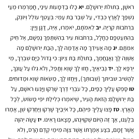
רֹאשָׁן, בְּתוּלֹת יְרוּשָׁלִָם.
יא
כָּלוּ בַדְּמָעוֹת עֵינַי, חֳמַרְמְרוּ מֵעַי
נִשְׁפַּךְ לָאָרֶץ כְּבֵדִי, עַל שֶׁבֶר בַּת עַמִּי: בֵּעָטֵף עוֹלֵל וְיוֹנֵק,
בִּרְחֹבוֹת קִרְיָה.
יב
לְאִמֹּתָם, יֹאמְרוּ, אַיֵּה, דָּגָן וָיָיִן:
בְּהִתְעַטְּפָם כֶּחָלָל, בִּרְחֹבוֹת עִיר בְּהִשְׁתַּפֵּךְ נַפְשָׁם, אֶל חֵיק
אִמֹּתָם.
יג
מָה אֲעִידֵךְ מָה אֲדַמֶּה לָּךְ, הַבַּת יְרוּשָׁלִַם מָה
אַשְׁוֶה לָּךְ וַאֲנַחֲמֵךְ, בְּתוּלַת בַּת צִיּוֹן: כִּי גָדוֹל כַּיָּם שִׁבְרֵךְ, מִי
יִרְפָּא לָךְ.
יד
נְבִיאַיִךְ, חָזוּ לָךְ שָׁוְא וְתָפֵל, וְלֹא גִלּוּ עַל עֲו‍ֹנֵךְ,
לְהָשִׁיב שביתך (שְׁבוּתֵךְ), וַיֶּחֱזוּ לָךְ, מַשְׂאוֹת שָׁוְא וּמַדּוּחִים.
טו
סָפְקוּ עָלַיִךְ כַּפַּיִם, כָּל עֹבְרֵי דֶרֶךְ שָׁרְקוּ וַיָּנִעוּ רֹאשָׁם, עַל
בַּת יְרוּשָׁלִָם: הֲזֹאת הָעִיר, שֶׁיֹּאמְרוּ כְּלִילַת יֹפִי מָשׂוֹשׂ, לְכָל
הָאָרֶץ.
טז
פָּצוּ עָלַיִךְ פִּיהֶם, כָּל אֹיְבַיִךְ שָׁרְקוּ וַיַּחַרְקוּ שֵׁן, אָמְרוּ
בִּלָּעְנוּ, אַךְ זֶה הַיּוֹם שֶׁקִּוִּינֻהוּ, מָצָאנוּ רָאִינוּ.
יז
עָשָׂה יְהוָה
אֲשֶׁר זָמָם, בִּצַּע אֶמְרָתוֹ אֲשֶׁר צִוָּה מִימֵי קֶדֶם הָרַס, וְלֹא