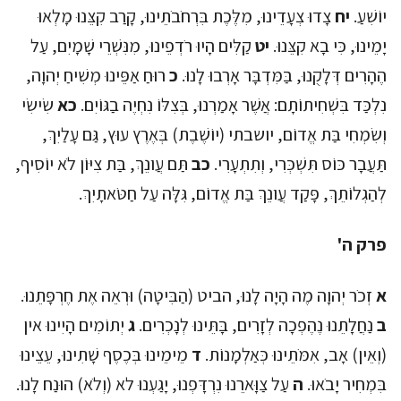
יוֹשִׁעַ.
יח
צָדוּ צְעָדֵינוּ, מִלֶּכֶת בִּרְחֹבֹתֵינוּ, קָרַב קִצֵּנוּ מָלְאוּ
יָמֵינוּ, כִּי בָא קִצֵּנוּ.
יט
קַלִּים הָיוּ רֹדְפֵינוּ, מִנִּשְׁרֵי שָׁמָיִם, עַל
הֶהָרִים דְּלָקֻנוּ, בַּמִּדְבָּר אָרְבוּ לָנוּ.
כ
רוּחַ אַפֵּינוּ מְשִׁיחַ יְהוָה,
נִלְכַּד בִּשְׁחִיתוֹתָם: אֲשֶׁר אָמַרְנוּ, בְּצִלּוֹ נִחְיֶה בַגּוֹיִם.
כא
שִׂישִׂי
וְשִׂמְחִי בַּת אֱדוֹם, יושבתי (יוֹשֶׁבֶת) בְּאֶרֶץ עוּץ, גַּם עָלַיִךְ,
תַּעֲבָר כּוֹס תִּשְׁכְּרִי, וְתִתְעָרִי.
כב
תַּם עֲו‍ֹנֵךְ, בַּת צִיּוֹן לֹא יוֹסִיף,
לְהַגְלוֹתֵךְ, פָּקַד עֲו‍ֹנֵךְ בַּת אֱדוֹם, גִּלָּה עַל חַטֹּאתָיִךְ.
פרק ה'
א
זְכֹר יְהוָה מֶה הָיָה לָנוּ, הביט (הַבִּיטָה) וּרְאֵה אֶת חֶרְפָּתֵנוּ.
ב
נַחֲלָתֵנוּ נֶהֶפְכָה לְזָרִים, בָּתֵּינוּ לְנָכְרִים.
ג
יְתוֹמִים הָיִינוּ אין
(וְאֵין) אָב, אִמֹּתֵינוּ כְּאַלְמָנוֹת.
ד
מֵימֵינוּ בְּכֶסֶף שָׁתִינוּ, עֵצֵינוּ
בִּמְחִיר יָבֹאוּ.
ה
עַל צַוָּארֵנוּ נִרְדָּפְנוּ, יָגַעְנוּ לא (וְלֹא) הוּנַח לָנוּ.