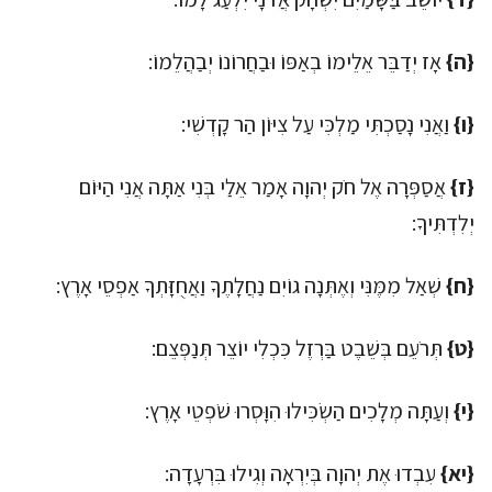
{ה}
אָז יְדַבֵּר אֵלֵימוֹ בְאַפּוֹ וּבַחֲרוֹנוֹ יְבַהֲלֵמוֹ:
{ו}
וַאֲנִי נָסַכְתִּי מַלְכִּי עַל צִיּוֹן הַר קָדְשִׁי:
{ז}
אֲסַפְּרָה אֶל חֹק יְהוָה אָמַר אֵלַי בְּנִי אַתָּה אֲנִי הַיּוֹם
יְלִדְתִּיךָ:
{ח}
שְׁאַל מִמֶּנִּי וְאֶתְּנָה גוֹיִם נַחֲלָתֶךָ וַאֲחֻזָּתְךָ אַפְסֵי אָרֶץ:
{ט}
תְּרֹעֵם בְּשֵׁבֶט בַּרְזֶל כִּכְלִי יוֹצֵר תְּנַפְּצֵם:
{י}
וְעַתָּה מְלָכִים הַשְׂכִּילוּ הִוָּסְרוּ שֹׁפְטֵי אָרֶץ:
{יא}
עִבְדוּ אֶת יְהוָה בְּיִרְאָה וְגִילוּ בִּרְעָדָה: