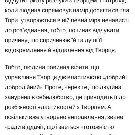
відчути гіркоту розлуки з Творцем. І потроху,
коли людина спрямовує намір досягти світла
Тори, утворюється в ній певна міра ненависті
до роз’єднання, тобто, починає відчувати
причину, що спричинює їй та душі її
відокремлення й віддалення від Творця.
Тобто, людина повинна вірити, що
управління Творця діє властивістю «добрий і
добродійний». Проте, через те, що людина
занурена в себелюбство, це приводить її до
розбіжності властивостей з Творцем. А
оскільки вже утворено виправлення, зване
«ради віддачі», що і зветься «тотожністю