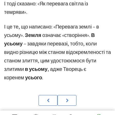
І тоді сказано: «Як перевага світла із
темряви».
І це те, що написано: «Перевага землі – в
усьому».
Земля
означає «створіння».
В
усьому
– завдяки перевазі, тобто, коли
видно різницю між станом відокремленості та
станом злиття, цим удостоюємося бути
злитими
в усьому
, адже Творець є
коренем
усього
.