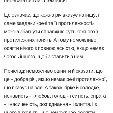
перевага світла із темряви».
Це означає, що кожна річ вказує на іншу, і
саме завдяки «речі та її протилежності»
можна збагнути справжню суть кожного з
протилежних понять. А тому неможливо
осягти нічого з повною ясністю, якщо немає
чогось іншого, щоб зіставити з ним.
Приклад: неможливо оцінити й сказати, що
це – добра річ, якщо немає речі протилежної,
що вказує на зле. А також: гірке й солодке,
ненависть – і любов, голод – і ситість, спрага
– і насиченість, роз’єднання – і злиття. І з
цього виходить, що неможливо досягти