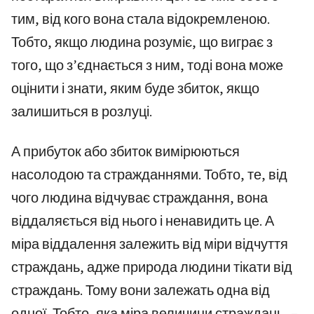
тим, від кого вона стала відокремленою.
Тобто, якщо людина розуміє, що виграє з
того, що з’єднається з ним, тоді вона може
оцінити і знати, яким буде збиток, якщо
залишиться в розлуці.
А прибуток або збиток вимірюються
насолодою та стражданнями. Тобто, те, від
чого людина відчуває страждання, вона
віддаляється від нього і ненавидить це. А
міра віддалення залежить від міри відчуття
страждань, адже природа людини тікати від
страждань. Тому вони залежать одна від
одної. Тобто, яка міра величини страждань, –