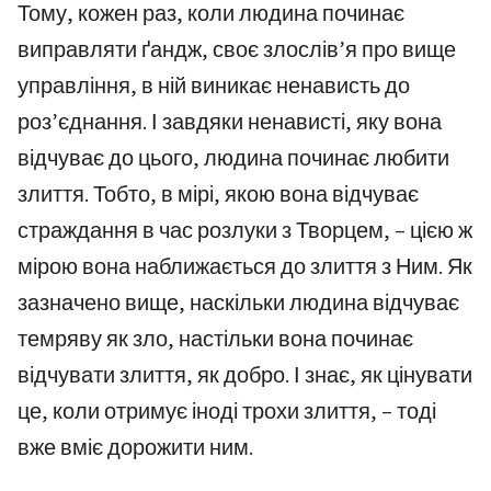
Тому, кожен раз, коли людина починає
виправляти ґандж, своє злослів’я про вище
управління, в ній виникає ненависть до
роз’єднання. І завдяки ненависті, яку вона
відчуває до цього, людина починає любити
злиття. Тобто, в мірі, якою вона відчуває
страждання в час розлуки з Творцем, – цією ж
мірою вона наближається до злиття з Ним. Як
зазначено вище, наскільки людина відчуває
темряву як зло, настільки вона починає
відчувати злиття, як добро. І знає, як цінувати
це, коли отримує іноді трохи злиття, – тоді
вже вміє дорожити ним.