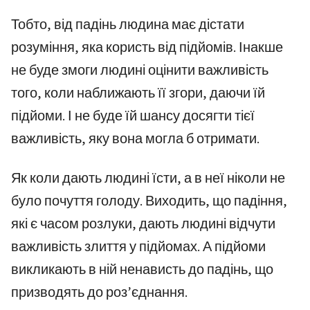
Тобто, від падінь людина має дістати
розуміння, яка користь від підйомів. Інакше
не буде змоги людині оцінити важливість
того, коли наближають її згори, даючи їй
підйоми. І не буде їй шансу досягти тієї
важливість, яку вона могла б отримати.
Як коли дають людині їсти, а в неї ніколи не
було почуття голоду. Виходить, що падіння,
які є часом розлуки, дають людині відчути
важливість злиття у підйомах. А підйоми
викликають в ній ненависть до падінь, що
призводять до роз’єднання.