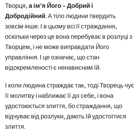
Творця,
а ім’я Його – Добрий і
Добродійний
. А тіло людини твердить
зовсім інше. І в цьому всі її страждання,
оскільки через це вона перебуває в розлуці з
Творцем, і не може виправдати Його
управління. І це означає, що стан
відокремленості є ненависним їй.
І коли людина страждає так, тоді Творець чує
її молитву і наближає її до себе, і вона
удостоюється злиття, бо страждання, що
відчуває від розлуки, дають їй удостоїтися
злиття.