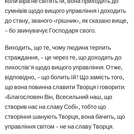
коли віра не світить їй, вона приходить до
сумнівів щодо вищого управління і доходить
до стану, званого «грішник», як сказано вище,
– бо звинувачує Господаря свого.
Виходить, що те, чому людина терпить
страждання, – це через те, що доходить до
лихослів’я щодо вищого управління. Отже,
відповідно, – що болить їй? Що замість того,
що вона повинна славити Творця і говорити:
«Благословен Він, Всесильний наш, що
створив нас на славу Собі», тобто що
створіння шанують Творця, вона бачить, що
управління світом – не на славу Творця.