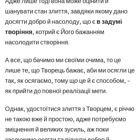
Адже лише тоді вона може оцінити й
шанувати стан злиття, завдяки якому дано
досягти добро й насолоду, що є
в задумі
творіння
, котрий є Його бажанням
насолодити створіння.
А все, що бачимо ми своїми очима, то це
лише те, що Творець бажає, аби ми осягли це
так, як осягаємо, тому що це й є способом, –
як прийти до повної реалізації мети.
Однак, удостоїтися злиття з Творцем, є річчю
не такою вже й простою, адже потребуємо
зміцнення й великих зусиль, аж поки
заслужимо осягти та відчути добро й