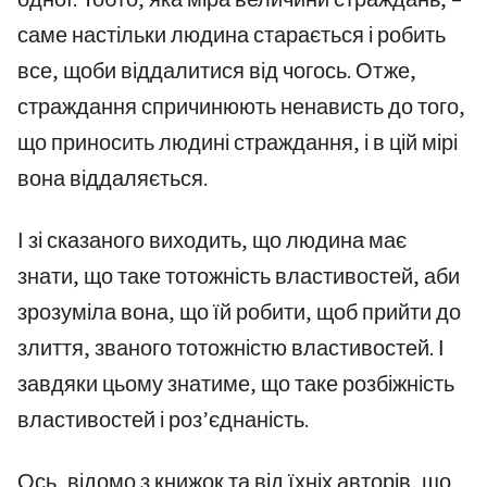
саме настільки людина старається і робить
все, щоби віддалитися від чогось. Отже,
страждання спричинюють ненависть до того,
що приносить людині страждання, і в цій мірі
вона віддаляється.
І зі сказаного виходить, що людина має
знати, що таке тотожність властивостей, аби
зрозуміла вона, що їй робити, щоб прийти до
злиття, званого тотожністю властивостей. І
завдяки цьому знатиме, що таке розбіжність
властивостей і роз’єднаність.
Ось, відомо з книжок та від їхніх авторів, що