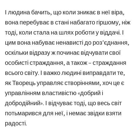
І людина бачить, що коли зникає в неї віра,
вона перебуває в стані набагато гіршому, ніж
тоді, коли стала на шлях роботи у віддачі. І
цим вона набуває ненависті до роз’єднання,
оскільки відразу ж починає відчувати свої
особисті страждання, а також – страждання
всього світу. І важко людині виправдати те,
як Творець управляє створіннями, хоч це є
управлінням властивістю «добрий і
добродійний». І відчуває тоді, що весь світ
потьмарився для неї, і немає звідки взяти
радості.