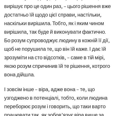
вирішує про це один раз, – цього рішення вже
достатньо їй щодо цієї справи, настільки,
наскільки вирішила. Тобто, як і яким чином
вирішила, так буде й виконувати фактично.
Бо розум супроводжує людину в кожній її дії,
щоб не порушила те, що він їй каже. І дає їй
зрозуміти на сто відсотків, – саме в тій мірі,
якою розум спричинив їй те рішення, котрого
вона дійшла.
І зовсім інше – віра, адже вона – те, що
узгоджено в потенціалі, тобто, коли людина
переборює розум і говорить, що таки варто
працювати так, як зобов’язує віра вище за