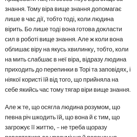
знання. Тому віра вище знання допомагає
лише в час дії, тобто тоді, коли людина
вірить. Бо лише тоді вона готова докласти
сил в роботі вище знання. Але ж коли вона
облишає віру на якусь хвилинку, тобто, коли
на мить слабшає в неї віра, відразу людина
приходить до перепинки в Торі та заповідях, і
ніякої користі їй від того, що прийняла на
себе якийсь час тому тягар віри вище знання.
Але ж те, що осягла людина розумом, що
певна річ шкодить їй, що вона й є тим, що
загрожує її життю, – не треба щоразу