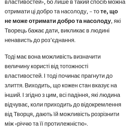
властивостей», бо лише в такий спосіб можна
отримати ці добро та насолоду, – то
те, що
не може отримати добро та насолоду
, які
Творець бажає дати, викликає в людині
ненависть до роз’єднання.
Тоді має вона можливість визначити
величину користі від тотожності
властивостей. І тоді починає прагнути до
злиття. Виходить, що кожен стан вказує на
інший. І згідно з цим, всі падіння, які людина
відчуває, коли приходить до відокремлення
від Творця, дають їй можливість розрізнити
між «річчю та її протилежністю».