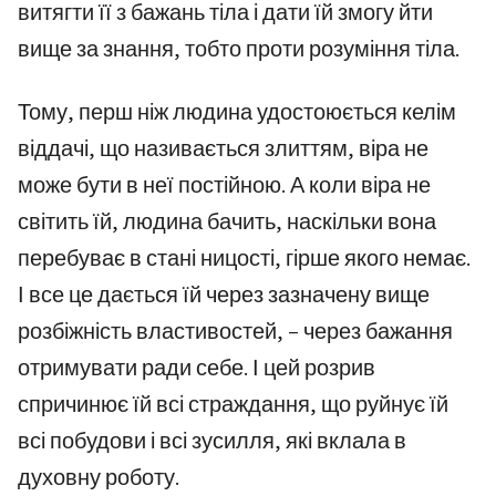
витягти її з бажань тіла і дати їй змогу йти
вище за знання, тобто проти розуміння тіла.
Тому, перш ніж людина удостоюється келім
віддачі, що називається злиттям, віра не
може бути в неї постійною. А коли віра не
світить їй, людина бачить, наскільки вона
перебуває в стані ницості, гірше якого немає.
І все це дається їй через зазначену вище
розбіжність властивостей, – через бажання
отримувати ради себе. І цей розрив
спричинює їй всі страждання, що руйнує їй
всі побудови і всі зусилля, які вклала в
духовну роботу.