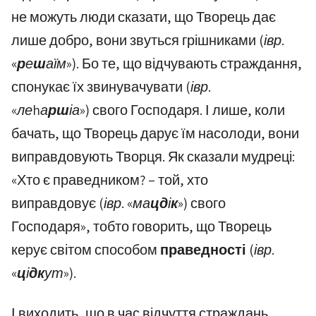
не можуть люди сказати, що Творець дає
лише добро, вони звуться грішниками
(івр.
«
р
е
ш
аїм»)
. Бо те, що відчувають страждання,
спонукає їх звинувачувати
(івр.
«леhа
рш
іа»)
свого Господаря. І лише, коли
бачать, що Творець дарує їм насолоди, вони
виправдовують Творця. Як сказали мудреці:
«Хто є праведником? – той, хто
виправдовує
(івр. «ма
цд
і
к
»)
свого
Господаря», тобто говорить, що Творець
керує світом способом
праведності
(івр.
«
ц
і
дк
ут»)
.
І виходить, що в час відчуття страждань