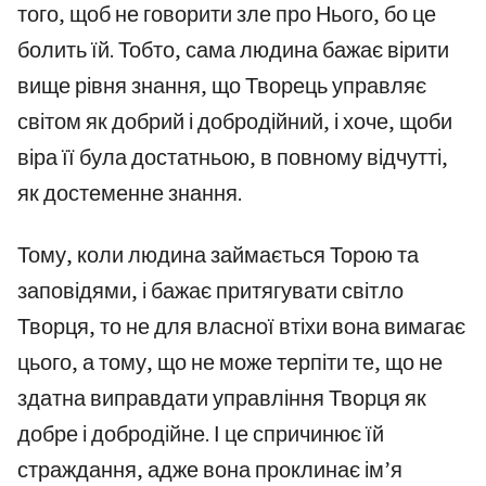
того, щоб не говорити зле про Нього, бо це
болить їй. Тобто, сама людина бажає вірити
вище рівня знання, що Творець управляє
світом як добрий і добродійний, і хоче, щоби
віра її була достатньою, в повному відчутті,
як достеменне знання.
Тому, коли людина займається Торою та
заповідями, і бажає притягувати світло
Творця, то не для власної втіхи вона вимагає
цього, а тому, що не може терпіти те, що не
здатна виправдати управління Творця як
добре і добродійне. І це спричинює їй
страждання, адже вона проклинає ім’я