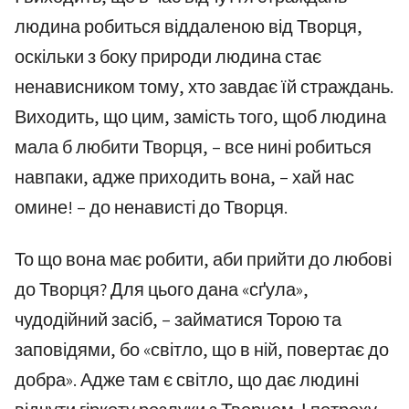
людина робиться віддаленою від Творця,
оскільки з боку природи людина стає
ненависником тому, хто завдає їй страждань.
Виходить, що цим, замість того, щоб людина
мала б любити Творця, – все нині робиться
навпаки, адже приходить вона, – хай нас
омине! – до ненависті до Творця.
То що вона має робити, аби прийти до любові
до Творця? Для цього дана «сґула»,
чудодійний засіб, – займатися Торою та
заповідями, бо «світло, що в ній, повертає до
добра». Адже там є світло, що дає людині