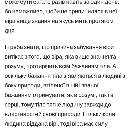
може бути багато разів навіть за один день,
бо неможливо, щоби не припинилася в неї
віра вище знання на якусь мить протягом
дня.
І треба знати, що причина забування віри
витікає з того, що віра, яка вище знання та
розуму, протирічить всім бажанням тіла. А
оскільки бажання тіла з’являються в людині з
боку природи, втіленої в ній і званої
бажанням отримувати, як в розумі, так і в
серці, тому тіло тягне людину завжди до
властивостей своєї природи. І тільки коли
людина віддана вірі, тоді віра має силу