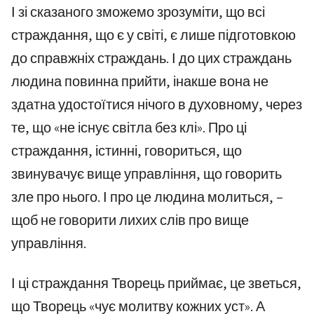
І зі сказаного зможемо зрозуміти, що всі
страждання, що є у світі, є лише підготовкою
до справжніх страждань. І до цих страждань
людина повинна прийти, інакше вона не
здатна удостоїтися нічого в духовному, через
те, що «не існує світла без клі». Про ці
страждання, істинні, говориться, що
звинувачує вище управління, що говорить
зле про нього. І про це людина молиться, –
щоб не говорити лихих слів про вище
управління.
І ці страждання Творець приймає, це зветься,
що Творець «чує молитву кожних уст». А