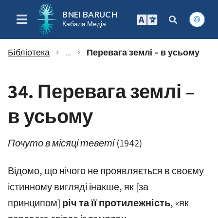
BNEI BARUCH
Кабала Медіа
Бібліотека
...
Перевага землі – в усьому
chevron_right
chevron_right
34. Перевага землі –
в усьому
Почуто в місяці теветі (1942)
Відомо, що нічого не проявляється в своєму
істинному вигляді інакше, як [за
принципом]
річ та її протилежність
, «як