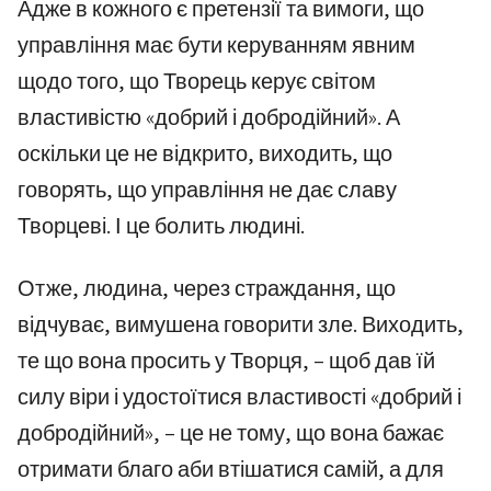
Адже в кожного є претензії та вимоги, що
управління має бути керуванням явним
щодо того, що Творець керує світом
властивістю «добрий і добродійний». А
оскільки це не відкрито, виходить, що
говорять, що управління не дає славу
Творцеві. І це болить людині.
Отже, людина, через страждання, що
відчуває, вимушена говорити зле. Виходить,
те що вона просить у Творця, – щоб дав їй
силу віри і удостоїтися властивості «добрий і
добродійний», – це не тому, що вона бажає
отримати благо аби втішатися самій, а для