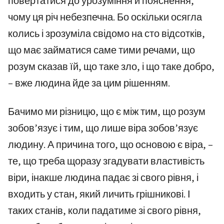
повертатися до урозуміння й пояснення,
чому ця річ небезпечна. Бо оскільки осягла
колись і зрозуміла свідомо на сто відсотків,
що має займатися саме тими речами, що
розум сказав їй, що таке зло, і що таке добро,
– вже людина йде за цим рішенням.
Бачимо ми різницю, що є між тим, що розум
зобов’язує і тим, що лише віра зобов’язує
людину. А причина того, що основою є віра, –
те, що треба щоразу згадувати властивість
віри, інакше людина падає зі свого рівня, і
входить у стан, який личить грішникові. І
таких станів, коли падатиме зі свого рівня,