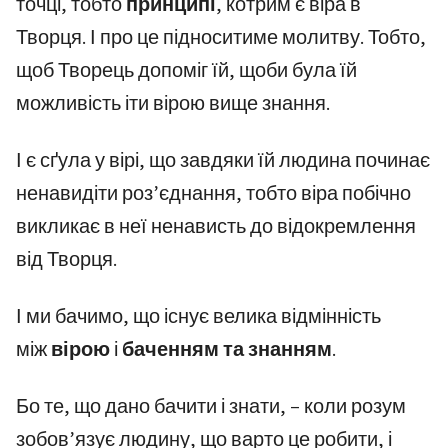
точці, тобто
принципі
, котрим є віра в
Творця. І про це підноситиме молитву. Тобто,
щоб Творець допоміг їй, щоби була їй
можливість іти вірою вище знання.
І є сґула у вірі, що завдяки їй людина починає
ненавидіти роз’єднання, тобто віра побічно
викликає в неї ненависть до відокремлення
від Творця.
І ми бачимо, що існує велика відмінність
між
вірою
і
баченням та знанням
.
Бо те, що дано бачити і знати, – коли розум
зобов’язує людину, що варто це робити, і