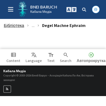
BNEI BARUCH
Кабала Медіа
Бібліотека
...
Degel Machne Ephraim
chevron_right
chevron_right
view_list
Translate
text_fields
search
slow_motion_video
Content
Language
Text
Search
Автопрокрутка
Кабала Медіа
Copyright © 2003-2026
Бней Барух – Асоціація Кабала Ла-Ам, Всі права
захищені