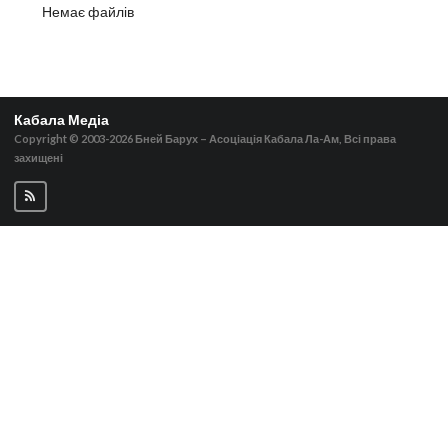
Немає файлів
Кабала Медіа
Copyright © 2003-2026
Бней Барух – Асоціація Кабала Ла-Ам, Всі права
захищені