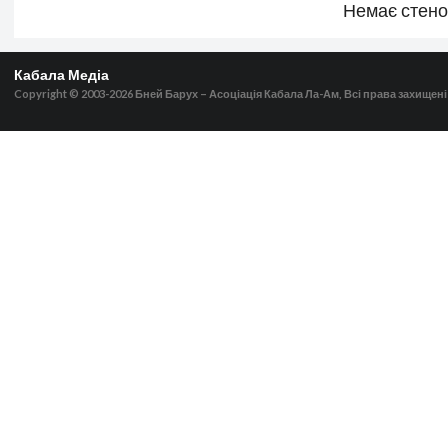
Немає стен
Кабала Медіа
Copyright © 2003-2026
Бней Барух – Асоціація Кабала Ла-Ам, Всі права захищені